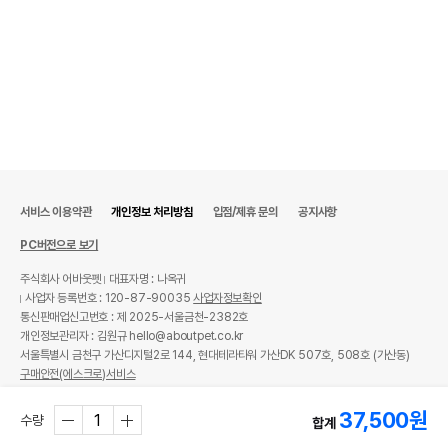
서비스 이용약관
개인정보 처리방침
입점/제휴 문의
공지사항
PC버전으로 보기
주식회사 어바웃펫
대표자명 : 나옥귀
사업자 등록번호 : 120-87-90035
사업자정보확인
통신판매업신고번호 : 제 2025-서울금천-2382호
개인정보관리자 : 김원규 hello@aboutpet.co.kr
서울특별시 금천구 가산디지털2로 144, 현대테라타워 가산DK 507호, 508호 (가산동)
구매안전(에스크로)서비스
© copyright (c) www.aboutpet.co.kr all rights reserved.
37,500
원
수량
합계