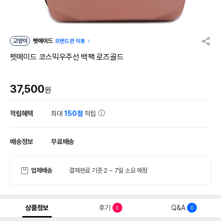
고양이
펫메이드
브랜드관 이동
펫메이드 코스믹우주선 백팩 로즈골드
37,500
원
적립혜택
최대
150점
적립
배송정보
무료배송
업체배송
결제완료 기준 2 ~ 7일 소요 예정
상품정보
후기
Q&A
0
0