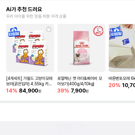
Ai가 추천 드려요
우리 아이를 위한 맞춤 취향 저격 상품
[4개세트] 가필드 고양이모래
로얄캐닌 캣 마더&베이비 모
바른벤토모래 6
보라(굵은입자) 4.55kg 카사
아보기(400g/4/10kg)
20%
10,7
바모래
14%
84,900
39%
7,900
원
원