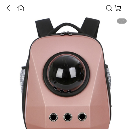
1
/
1