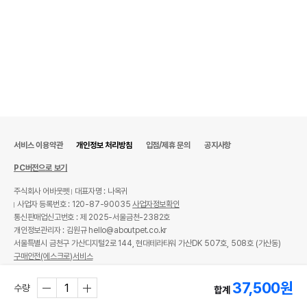
서비스 이용약관
개인정보 처리방침
입점/제휴 문의
공지사항
PC버전으로 보기
주식회사 어바웃펫
대표자명 : 나옥귀
사업자 등록번호 : 120-87-90035
사업자정보확인
통신판매업신고번호 : 제 2025-서울금천-2382호
개인정보관리자 : 김원규 hello@aboutpet.co.kr
서울특별시 금천구 가산디지털2로 144, 현대테라타워 가산DK 507호, 508호 (가산동)
구매안전(에스크로)서비스
© copyright (c) www.aboutpet.co.kr all rights reserved.
37,500
원
수량
합계