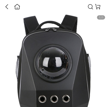
1
/
1