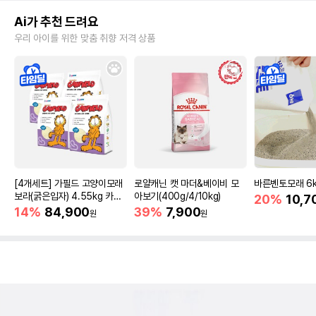
Ai가 추천 드려요
우리 아이를 위한 맞춤 취향 저격 상품
[4개세트] 가필드 고양이모래
로얄캐닌 캣 마더&베이비 모
바른벤토모래 6
보라(굵은입자) 4.55kg 카사
아보기(400g/4/10kg)
20%
10,7
바모래
14%
84,900
39%
7,900
원
원