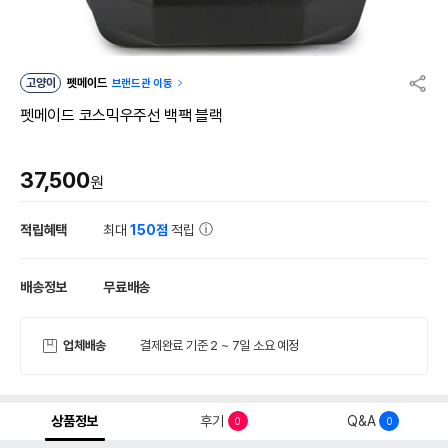
고양이
펫메이드
브랜드관 이동
펫메이드 코스믹우주선 백팩 블랙
37,500
원
적립혜택
최대
150점
적립
배송정보
무료배송
업체배송
결제완료 기준 2 ~ 7일 소요 예정
상품정보
후기
Q&A
0
0