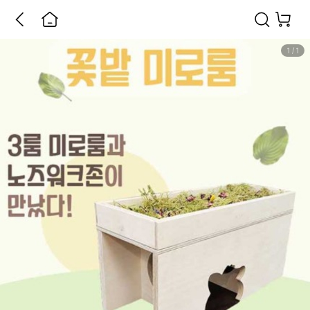
1
/
1