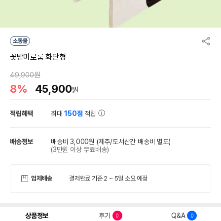
소동물
꽃밭미로룸 화단형
49,900원
8%
45,900
원
적립혜택
최대
150점
적립
배송정보
배송비 3,000원
(제주/도서산간 배송비 별도)
(3만원 이상 무료배송)
업체배송
결제완료 기준 2 ~ 5일 소요 예정
상품정보
후기
Q&A
0
0