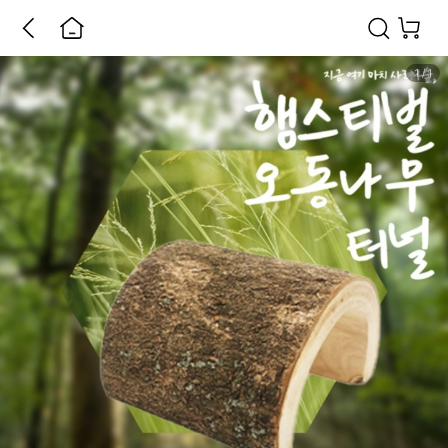
1
/
1