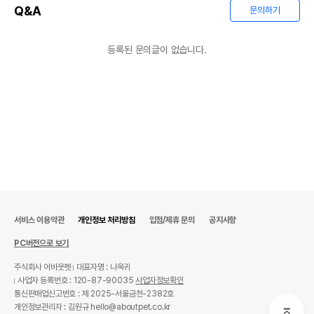
Q&A
문의하기
등록된 문의글이 없습니다.
서비스 이용약관
개인정보 처리방침
입점/제휴 문의
공지사항
PC버전으로 보기
주식회사 어바웃펫
대표자명 : 나옥귀
사업자 등록번호 : 120-87-90035
사업자정보확인
통신판매업신고번호 : 제 2025-서울금천-2382호
개인정보관리자 : 김원규 hello@aboutpet.co.kr