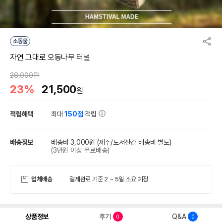
소동물
자연 그대로 오동나무 터널
28,000원
23%
21,500
원
적립혜택
최대
150점
적립
배송정보
배송비 3,000원
(제주/도서산간 배송비 별도)
(3만원 이상 무료배송)
업체배송
결제완료 기준 2 ~ 5일 소요 예정
상품정보
후기
Q&A
0
0