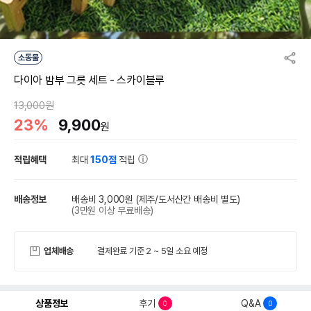
소동물
다이아 밤부 그릇 세트 - 스카이블루
13,000원
23%
9,900
원
적립혜택
최대
150점
적립
배송정보
배송비 3,000원
(제주/도서산간 배송비 별도)
(3만원 이상 무료배송)
업체배송
결제완료 기준 2 ~ 5일 소요 예정
상품정보
후기
Q&A
0
0