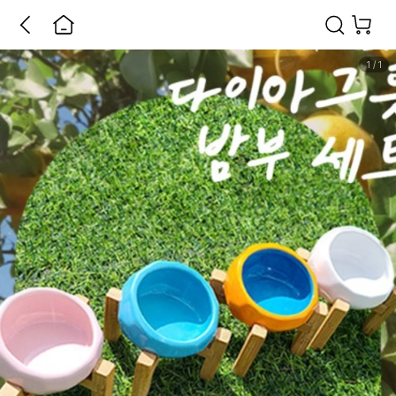
1
/
1