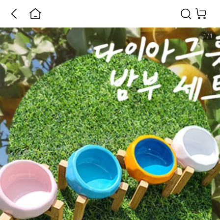
1
/
1