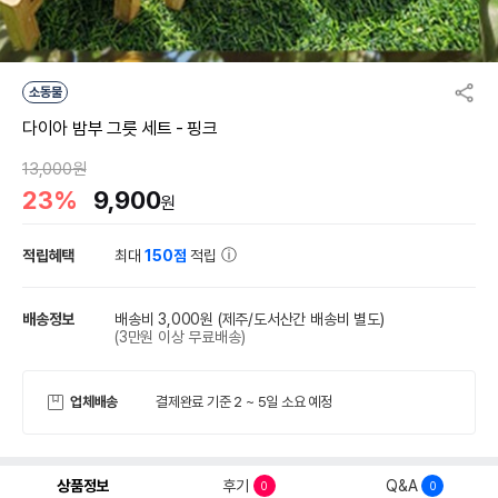
소동물
다이아 밤부 그릇 세트 - 핑크
13,000원
23%
9,900
원
적립혜택
최대
150점
적립
배송정보
배송비 3,000원
(제주/도서산간 배송비 별도)
(3만원 이상 무료배송)
업체배송
결제완료 기준 2 ~ 5일 소요 예정
상품정보
후기
Q&A
0
0