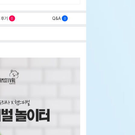
후기
Q&A
0
0