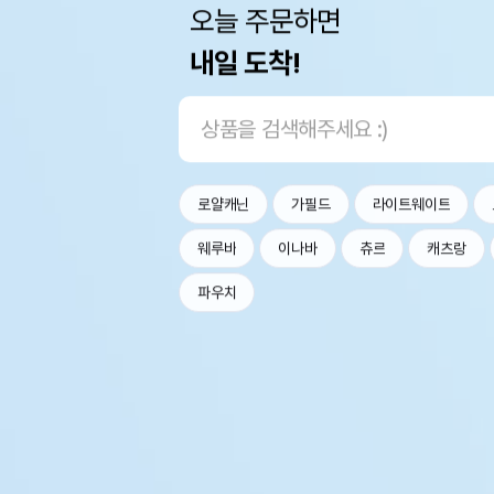
오늘 주문하면
내일 도착!
로얄캐닌
가필드
라이트웨이트
웨루바
이나바
츄르
캐츠랑
파우치