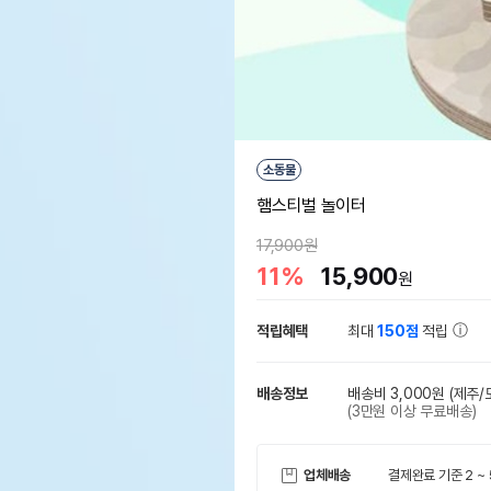
소동물
햄스티벌 놀이터
17,900원
11%
15,900
원
적립혜택
최대
150점
적립
배송정보
배송비 3,000원
(제주/
(3만원 이상 무료배송)
업체배송
결제완료 기준 2 ~