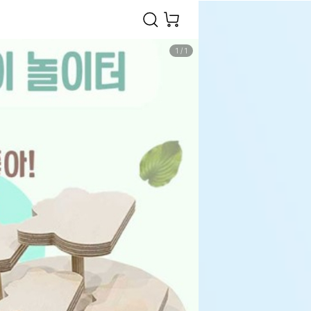
1
/
1