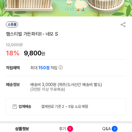
소동물
햄스티벌 가든파티!! - 네모 S
12,000원
18%
9,800
원
적립혜택
최대
150점
적립
배송정보
배송비 3,000원
(제주/도서산간 배송비 별도)
(3만원 이상 무료배송)
업체배송
결제완료 기준 2 ~ 5일 소요 예정
상품정보
후기
Q&A
0
0