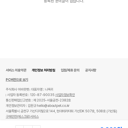
등록된 문의글이 없습니다.
서비스 이용약관
개인정보 처리방침
입점/제휴 문의
공지사항
PC버전으로 보기
주식회사 어바웃펫
대표자명 : 나옥귀
사업자 등록번호 : 120-87-90035
사업자정보확인
통신판매업신고번호 : 제 2025-서울금천-2382호
개인정보관리자 : 김원규 hello@aboutpet.co.kr
서울특별시 금천구 가산디지털2로 144, 현대테라타워 가산DK 507호, 508호 (가산동)
구매안전(에스크로)서비스
© copyright (c) www.aboutpet.co.kr all rights reserved.