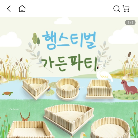
1
/
1