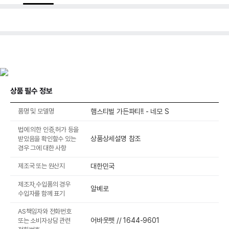
상품 필수 정보
품명 및 모델명
햄스티벌 가든파티!! - 네모 S
법에 의한 인증,허가 등을
상품상세설명 참조
받았음을 확인할수 있는
경우 그에 대한 사항
제조국 또는 원산지
대한민국
제조자,수입품의 경우
알베로
수입자를 함께 표기
AS책임자와 전화번호
어바웃펫 // 1644-9601
또는 소비자상담 관련