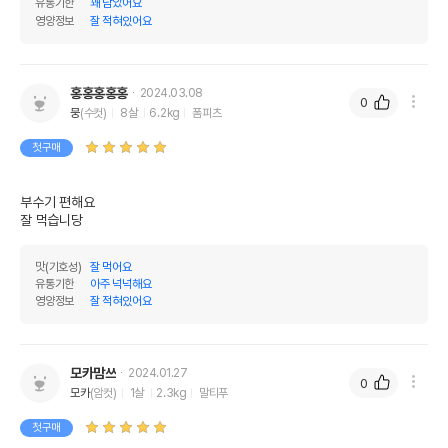
유통기한
꽤 남았어요
영양정보
잘 적혀있어요
홍홍홍홍홍
2024.03.08
0
뭉
(수컷)
8살
6.2kg
폼피츠
첫구매
부수기 편해요

잘 먹습니당
맛(기호성)
잘 먹어요
유통기한
아주 넉넉해요
영양정보
잘 적혀있어요
모카맘쓰
2024.01.27
0
모카
(암컷)
1살
2.3kg
말티푸
첫구매