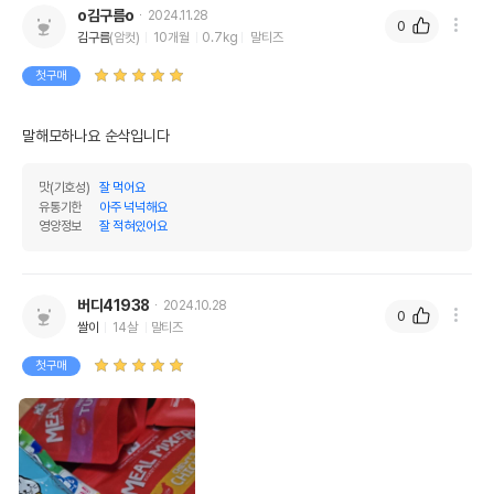
o김구름o
2024.11.28
0
김구름
(암컷)
10개월
0.7kg
말티즈
첫구매
말해모하나요 순삭입니다
맛(기호성)
잘 먹어요
유통기한
아주 넉넉해요
영양정보
잘 적혀있어요
버디41938
2024.10.28
0
쌀이
14살
말티즈
첫구매