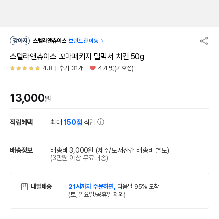
강아지
스텔라앤츄이스
브랜드관 이동
스텔라앤츄이스 꼬마패키지 밀믹서 치킨 50g
4.8
후기 31개
4.4 맛(기호성)
13,000
원
적립혜택
최대
150점
적립
배송정보
배송비 3,000원
(제주/도서산간 배송비 별도)
(3만원 이상 무료배송)
내일배송
21시까지 주문하면,
다음날 95% 도착
(토, 일요일/공휴일 제외)