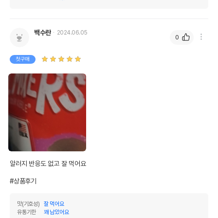
탄수화물
4.21%
기타성분
백수란
2024.06.05
0
상세 정보
첫구매
인산나트륨,아셀렌산 나트륨,티아민질산염,블루
베리,염화콜린,크랜베리,나이아신 보충제,건조켈
프,비트,건조 바실러스 코아귤런스 발효산물,건
조 락토바실러스 아시도필루스 발효산물,칠면조
모래주머니,아연 단백질 화합물,구리 단백질 화
합물,건조 비피도박테리움 롱검 발효산물,건조
원료구성
페디오코커스 애시디락티시 발효산물,엽산,페뉴
그릭 씨,브로콜리,망간 단백질 화합물,타우린,탄
산칼슘,칠면조(갈은 뼈 포함),D-판토텐산 칼슘,
시금치,스쿼시호박,토코페롤(천연보존제),염화칼
알러지 반응도 없고 잘 먹어요

륨,철 단백질 화합물,피리독신 염산염,비타민 E
보충제,당근,호박씨,비타민 A 보충제,비타민 B1
#상품후기
2 보충제,비타민 D3 보충제,리보플라빈 보충제
* 브랜드사에서 제공한 정보로 모든 책임은 브랜드사에 있습니다.
맛(기호성)
잘 먹어요
* 해당 정보는 브랜드사 사정에 의해 일부 변경될 수 있습니다.
유통기한
꽤 남았어요