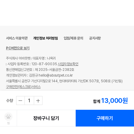
서비스 이용약관
개인정보 처리방침
입점/제휴 문의
공지사항
PC버전으로 보기
주식회사 어바웃펫
대표자명 : 나옥귀
사업자 등록번호 : 120-87-90035
사업자정보확인
통신판매업신고번호 : 제 2025-서울금천-2382호
개인정보관리자 : 김원규 hello@aboutpet.co.kr
서울특별시 금천구 가산디지털2로 144, 현대테라타워 가산DK 507호, 508호 (가산동)
구매안전(에스크로)서비스
© copyright (c) www.aboutpet.co.kr all rights reserved.
13,000
원
수량
합계
장바구니 담기
구매하기
찜