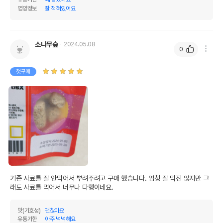
영양정보
잘 적혀있어요
소나무숲
2024.05.08
0
첫구매
기존 사료를 잘 안먹어서 뿌려주려고 구매 했습니다. 엄청 잘 먹진 않지만 그
래도 사료를 먹어서 너무나 다행이네요.
맛(기호성)
괜찮아요
유통기한
아주 넉넉해요