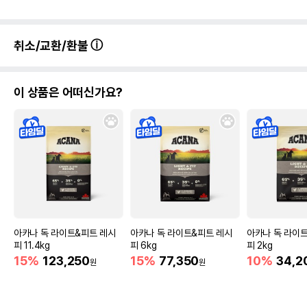
취소/교환/환불
이 상품은 어떠신가요?
아카나 독 라이트&피트 레시
아카나 독 라이트&피트 레시
아카나 독 라이
피 11.4kg
피 6kg
피 2kg
15%
123,250
15%
77,350
10%
34,2
원
원