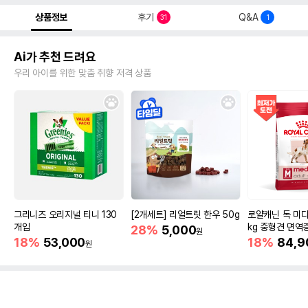
상품정보
후기
Q&A
31
1
Ai가 추천 드려요
우리 아이를 위한 맞춤 취향 저격 상품
그리니즈 오리지널 티니 130
[2개세트] 리얼트릿 한우 50g
로얄캐닌 독 미디
개입
kg 중형견 면역
28%
5,000
원
18%
53,000
18%
84,9
원