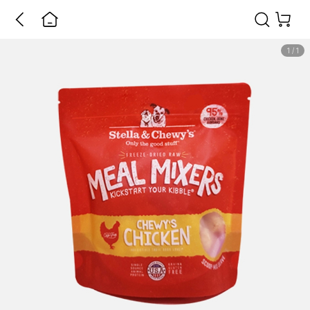
1
/
1