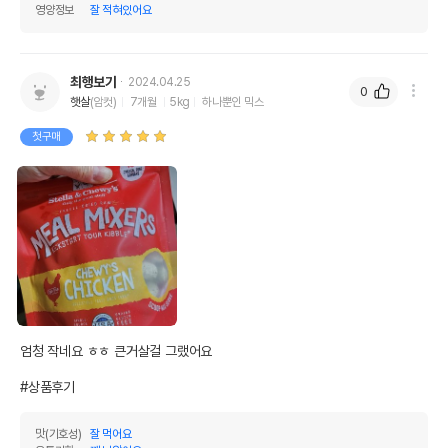
영양정보
잘 적혀있어요
최행보기
2024.04.25
0
햇살
(암컷)
7개월
5kg
하나뿐인 믹스
첫구매
엄청 작네요 ㅎㅎ 큰거살걸 그랬어요

#상품후기
맛(기호성)
잘 먹어요