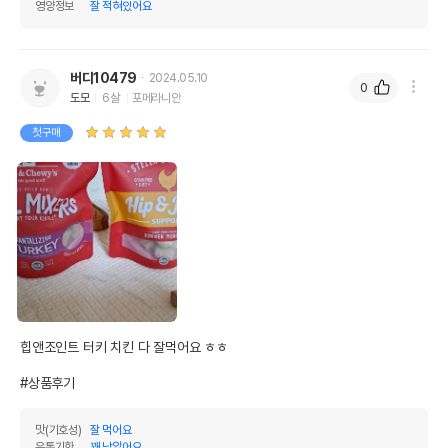
영양정보
잘 적혀있어요
상품 필수 정보
버디10479
스텔라앤츄이스 꼬마패키지 밀믹서 치킨
2024.05.10
0
품명 및 모델명
50g
도모
6살
포메라니안
법에 의한 인증,허가 등을
첫구매
상품상세설명 참조
받았음을 확인할수 있는
경우 그에 대한 사항
제조국 또는 원산지
미국
제조자,수입품의 경우
Stella&Chewy's // 스텔라코리아
수입자를 함께 표기
AS책임자와 전화번호
어바웃펫 // 1644-9601
또는 소비자상담 관련
전화번호
힙앤조인트 터키 치킨 다 잘먹어요 ㅎㅎ

유통기한이 최소 2026.12.03이거나 그
#상품후기
이후인 상품이 출고됩니다.
유통기한
단, 상품명에 유통기한 명시된 경우, 해당
유통기한을 따릅니다.
맛(기호성)
잘 먹어요
유통기한
꽤 남았어요