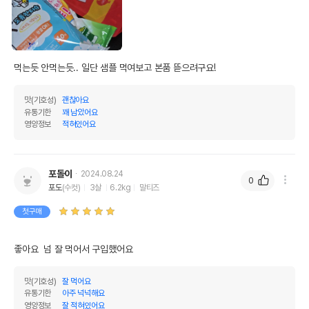
영양정보
먹는듯 안먹는듯.. 일단 샘플 먹여보고 본품 뜯으려구요! 
제품표기함량
수분제외함량
조단백질
48%
50.53%
맛(기호성)
괜찮아요
유통기한
꽤 남았어요
조지방
28%
29.47%
영양정보
적혀있어요
조섬유질
5%
5.26%
조회분
10%
10.53%
포돌이
2024.08.24
0
포도
(수컷)
3살
6.2kg
말티즈
칼슘
1.2%
1.26%
첫구매
인
1%
1.05%
오메가3
0%
0%
좋아요  넘 잘 먹어서 구입했어요
오메가6
0%
0%
맛(기호성)
잘 먹어요
유통기한
아주 넉넉해요
수분
5%
영양정보
잘 적혀있어요