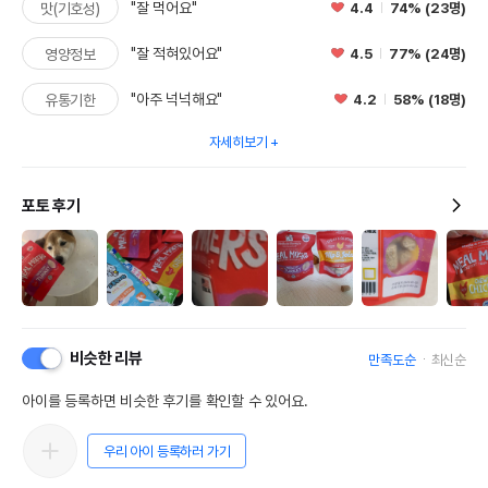
"잘 먹어요"
4.4
74% (23명)
맛(기호성)
"잘 적혀있어요"
4.5
77% (24명)
영양정보
"아주 넉넉해요"
4.2
58% (18명)
유통기한
자세히보기
포토 후기
비슷한 리뷰
만족도순
최신순
아이를 등록하면 비슷한 후기를 확인할 수 있어요.
우리 아이 등록하러 가기