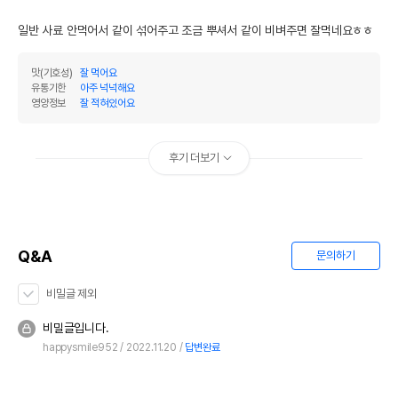
일반 사료 안먹어서 같이 섞어주고 조금 뿌셔서 같이 비벼주면 잘먹네요ㅎㅎ
맛(기호성)
잘 먹어요
유통기한
아주 넉넉해요
영양정보
잘 적혀있어요
후기 더보기
Q&A
문의하기
비밀글 제외
비밀글입니다.
happysmile952
2022.11.20
답변완료