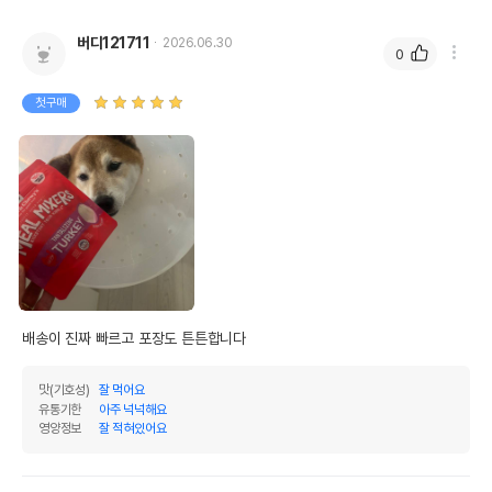
버디121711
2026.06.30
0
첫구매
배송이 진짜 빠르고 포장도 튼튼합니다
맛(기호성)
잘 먹어요
유통기한
아주 넉넉해요
영양정보
잘 적혀있어요