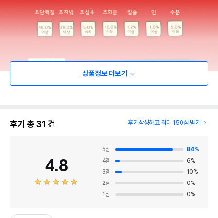
상품정보 더보기
후기 총
31
건
후기작성하고 최대 150점 받기
5
점
84
%
4.8
4
점
6
%
3
점
10
%
2
점
0
%
1
점
0
%