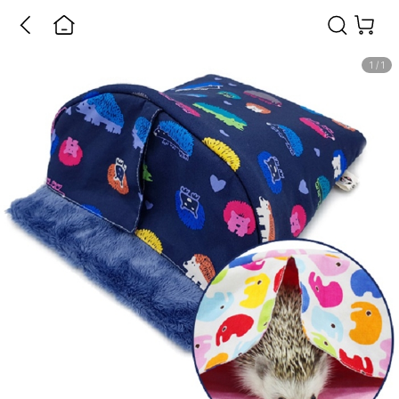
1
/
1