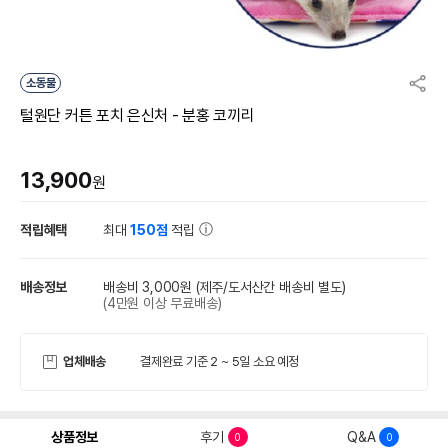
소동물
털원단 커튼 포치 은신처 - 분홍 코끼리
13,900
원
적립혜택
최대
150점
적립
배송정보
배송비 3,000원
(제주/도서산간 배송비 별도)
(4만원 이상 무료배송)
업체배송
결제완료 기준 2 ~ 5일 소요 예정
상품정보
후기
Q&A
0
0