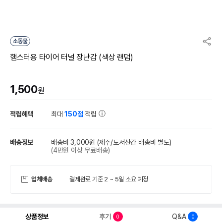
소동물
햄스터용 타이어 터널 장난감 (색상 랜덤)
1,500
원
적립혜택
최대
150점
적립
배송정보
배송비 3,000원
(제주/도서산간 배송비 별도)
(4만원 이상 무료배송)
업체배송
결제완료 기준 2 ~ 5일 소요 예정
상품정보
후기
Q&A
0
0