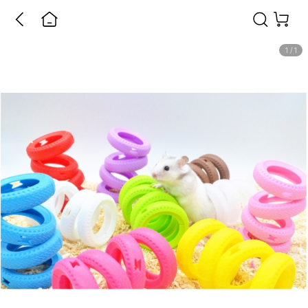
1
/
1