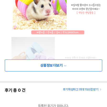
상품정보 더보기
상품 필수 정보
후기 총
0
건
후기작성하고 최대 150점 받기
품명 및 모델명
햄스터용 타이어 터널 장난감 (색상 랜덤)
법에 의한 인증,허가 등을
해당사항없음
받았음을 확인할수 있는
등록된 후기가 없습니다.
경우 그에 대한 사항