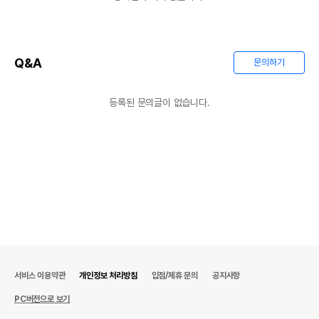
제조국 또는 원산지
대한민국
제조자,수입품의 경우
도치퀸
Q&A
문의하기
수입자를 함께 표기
AS책임자와 전화번호
어바웃펫//1644-9601
또는 소비자상담 관련
등록된 문의글이 없습니다.
전화번호
유통기한이 최소 2026.12.04이거나 그
이후인 상품이 출고됩니다.
유통기한
단, 상품명에 유통기한 명시된 경우, 해당
유통기한을 따릅니다.
서비스 이용약관
개인정보 처리방침
입점/제휴 문의
공지사항
PC버전으로 보기