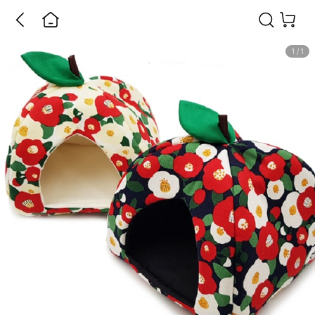
1
/
1