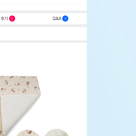
후기
Q&A
0
0