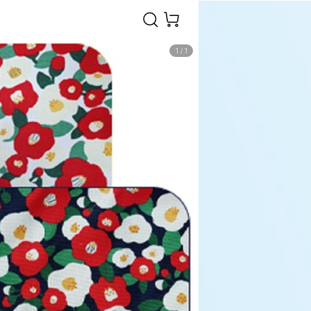
1
/
1