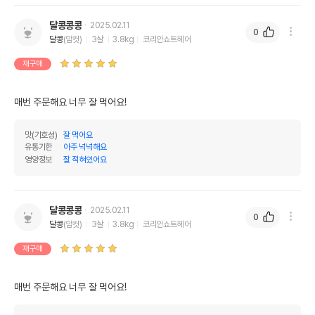
달콩콩콩
2025.02.11
0
달콩
(암컷)
3살
3.8kg
코리안쇼트헤어
재구매
매번 주문해요 너무 잘 먹어요!
맛(기호성)
잘 먹어요
유통기한
아주 넉넉해요
영양정보
잘 적혀있어요
달콩콩콩
2025.02.11
0
달콩
(암컷)
3살
3.8kg
코리안쇼트헤어
재구매
매번 주문해요 너무 잘 먹어요!