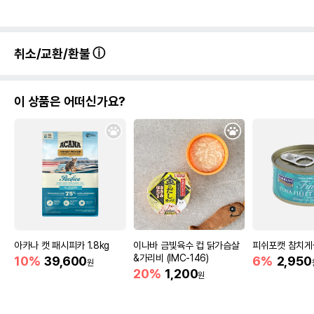
취소/교환/환불
이 상품은 어떠신가요?
아카나 캣 패시피카 1.8kg
이나바 금빛육수 컵 닭가슴살
피쉬포캣 참치게살
&가리비 (IMC-146)
10%
39,600
6%
2,950
원
20%
1,200
원