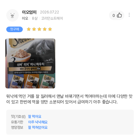
이오엄마
2026.07.22
0
이오
8살
코리안쇼트헤어
첫구매
워낙에 먹던 거를 잘 질려해서 맨날 바꿔가면서 멕여야하는데 아예 다양한 맛
이 있고 한번에 먹을 양만 소분되어 있어서 급여하기 아주 좋습니다.
맛(기호성)
잘 먹어요
유통기한
아주 넉넉해요
영양정보
잘 적혀있어요