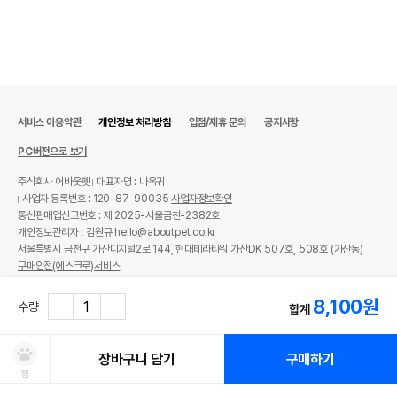
영양정보
제품표기함량
수분제외함량
조단백질
10%
76.92%
조지방
0.4%
3.08%
서비스 이용약관
개인정보 처리방침
입점/제휴 문의
공지사항
조섬유질
0.1%
0.77%
PC버전으로 보기
주식회사 어바웃펫
대표자명 : 나옥귀
조회분
2.5%
19.23%
사업자 등록번호 : 120-87-90035
사업자정보확인
칼슘
0%
0.04%
통신판매업신고번호 : 제 2025-서울금천-2382호
개인정보관리자 : 김원규 hello@aboutpet.co.kr
인
0.05%
0.38%
서울특별시 금천구 가산디지털2로 144, 현대테라타워 가산DK 507호, 508호 (가산동)
구매안전(에스크로)서비스
오메가3
0%
0%
© copyright (c) www.aboutpet.co.kr all rights reserved.
8,100
원
수량
합계
오메가6
0%
0%
수분
87%
장바구니 담기
구매하기
탄수화물
0%
찜