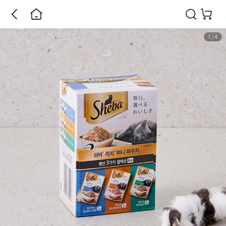
1
/
4