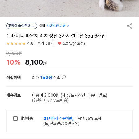
고양이 습식관 29
쉬바
브랜드관 이동
위
쉬바 미니 파우치 리치 생선 3가지 셀렉션 35g 6개입
4.8
후기 38개
5.0 맛(기호성)
9,000원
10%
8,100
원
적립혜택
최대
150점
적립
배송정보
배송비 3,000원
(제주/도서산간 배송비 별도)
(3만원 이상 무료배송)
내일배송
21시까지 주문하면,
다음날 95% 도착
(토, 일요일/공휴일 제외)