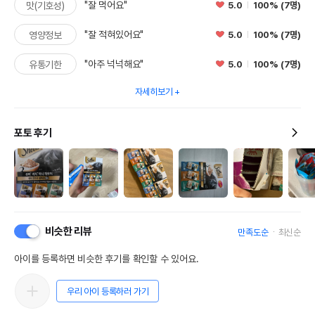
"잘 먹어요"
5.0
100% (7명)
맛(기호성)
"잘 적혀있어요"
5.0
100% (7명)
영양정보
"아주 넉넉해요"
5.0
100% (7명)
유통기한
자세히보기
포토 후기
비슷한 리뷰
만족도순
최신순
아이를 등록하면 비슷한 후기를 확인할 수 있어요.
우리 아이 등록하러 가기