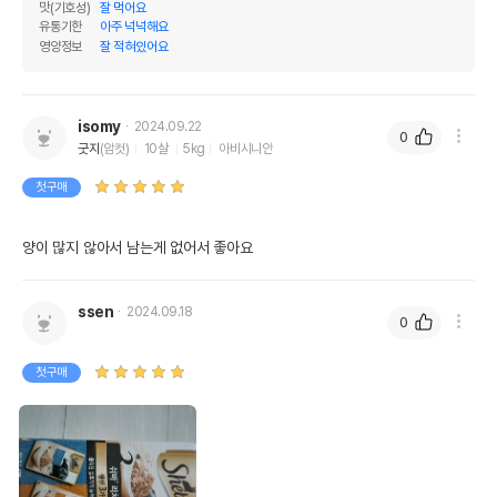
맛(기호성)
잘 먹어요
유통기한
아주 넉넉해요
영양정보
잘 적혀있어요
isomy
2024.09.22
0
굿지
(암컷)
10살
5kg
아비시니안
첫구매
양이 많지 않아서 남는게 없어서 좋아요 
ssen
2024.09.18
0
첫구매