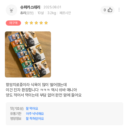
슈퍼카스테라
2025.08.01
0
츄리
(암컷)
10살
3.2kg
페르시안
재구매
항암치료중이라 식욕이 많이 떨어졌는데

이건 진자 환장합니다 ㅋㅋㅋ 역시 쉬바 매니아

양도 적어서 먹이는데 부담 없어 완전 맘에 들어요
맛(기호성)
잘 먹어요
유통기한
아주 넉넉해요
영양정보
잘 적혀있어요