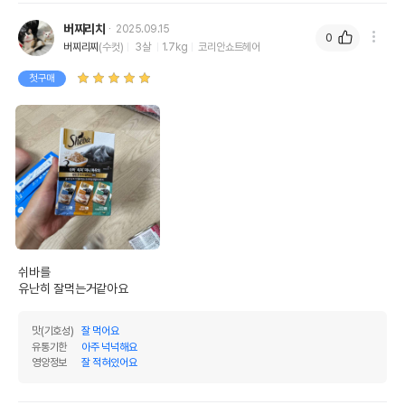
버찌리치
2025.09.15
0
버찌리찌
(수컷)
3살
1.7kg
코리안쇼트헤어
첫구매
쉬바를

맛(기호성)
잘 먹어요
유통기한
아주 넉넉해요
영양정보
잘 적혀있어요