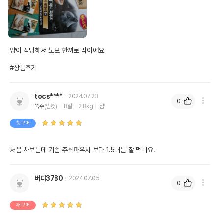
양이 적당해서 노묘 한끼로 딱이에요

#상품후기
tocs****
2024.07.23
0
쑥주
(암컷)
8살
2.8kg
샴
첫구매
처음 사보는데 기존 주식파우치 보다 1.5배는 잘 먹네요. 
버디3780
2024.07.05
0
재구매