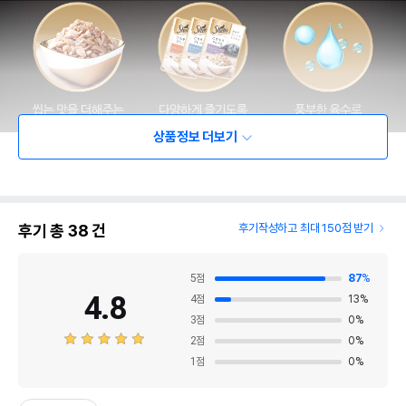
상품정보 더보기
후기 총
38
건
후기작성하고 최대 150점 받기
5
점
87
%
4.8
4
점
13
%
3
점
0
%
2
점
0
%
1
점
0
%