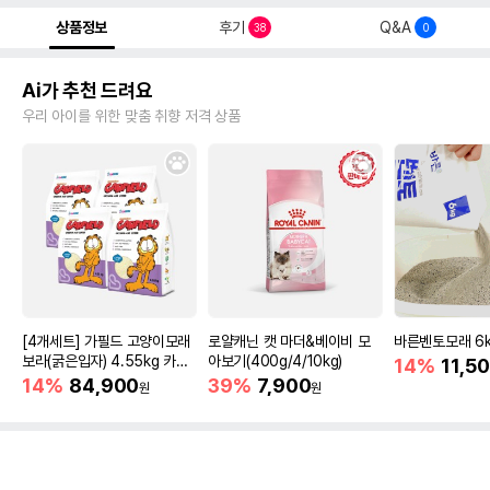
상품정보
후기
Q&A
38
0
Ai가 추천 드려요
우리 아이를 위한 맞춤 취향 저격 상품
[4개세트] 가필드 고양이모래
로얄캐닌 캣 마더&베이비 모
바른벤토모래 6
보라(굵은입자) 4.55kg 카사
아보기(400g/4/10kg)
14%
11,5
바모래
14%
84,900
39%
7,900
원
원