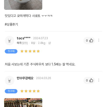
맛있다고 긎하게먹다 사료토 ㅜㅜㅋㅋ

#상품후기
tocs****
2024.07.23
0
쑥주
(암컷)
8살
2.8kg
샴
첫구매
처음 사보는데 기존 주식파우치 보다 1.5배는 잘 먹네요. 
만수무강레오
2024.03.26
0
첫구매