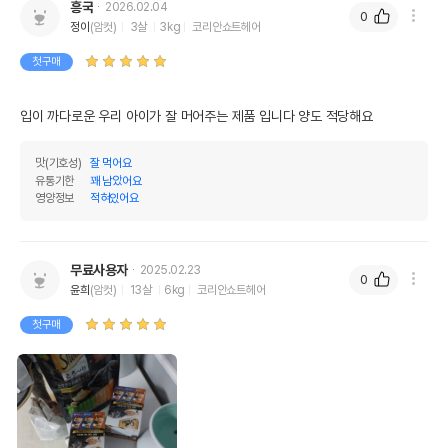
흥국
2026.02.04
0
정이
(암컷)
3살
3kg
코리안쇼트헤어
첫구매
입이 까다로운 우리 아이가 잘 머어주는 제품 입니다 양도 적당해요
맛(기호성)
잘 먹어요
유통기한
꽤 남았어요
영양정보
적혀있어요
무료사용자
2025.02.23
0
윤희
(암컷)
13살
6kg
코리안쇼트헤어
첫구매