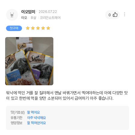
이오엄마
2026.07.22
0
이오
8살
코리안쇼트헤어
첫구매
워낙에 먹던 거를 잘 질려해서 맨날 바꿔가면서 멕여야하는데 아예 다양한 맛
이 있고 한번에 먹을 양만 소분되어 있어서 급여하기 아주 좋습니다.
맛(기호성)
잘 먹어요
유통기한
아주 넉넉해요
영양정보
잘 적혀있어요