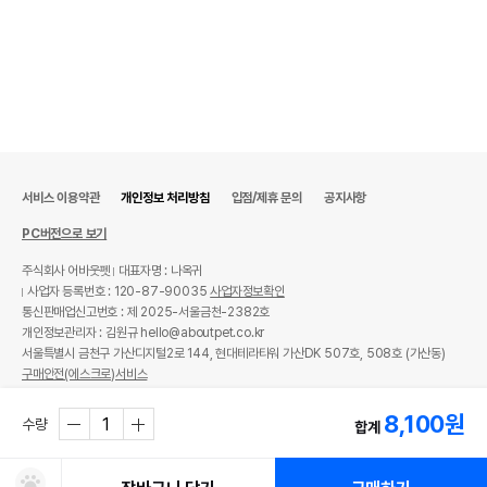
기타성분
성분 모든 맛 동일
상세 정보
결착제(로커스트콩검, 카라기난, 타라검, 구아검,
원료구성
염화칼륨, 탄산수소나트륨),정제수,닭고기,가다
랑어포,천연착향료(가금향),참치
서비스 이용약관
개인정보 처리방침
입점/제휴 문의
공지사항
소포장 단위
35g*6EA
PC버전으로 보기
제품 타입
파우치
주식회사 어바웃펫
대표자명 : 나옥귀
권장 연령
1세 이상
사업자 등록번호 : 120-87-90035
사업자정보확인
통신판매업신고번호 : 제 2025-서울금천-2382호
* 브랜드사에서 제공한 정보로 모든 책임은 브랜드사에 있습니다.
개인정보관리자 : 김원규 hello@aboutpet.co.kr
* 해당 정보는 브랜드사 사정에 의해 일부 변경될 수 있습니다.
서울특별시 금천구 가산디지털2로 144, 현대테라타워 가산DK 507호, 508호 (가산동)
구매안전(에스크로)서비스
상품 필수 정보
© copyright (c) www.aboutpet.co.kr all rights reserved.
8,100
원
수량
합계
쉬바 미니 파우치 리치 닭가슴살&오션
품명 및 모델명
3가지 셀렉션 35g 6개입