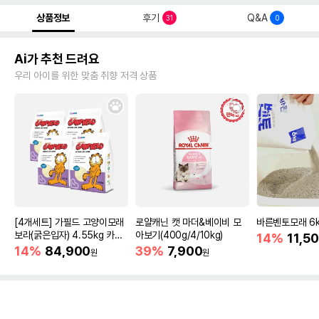
상품정보
후기
Q&A
31
0
Ai가 추천 드려요
우리 아이를 위한 맞춤 취향 저격 상품
[4개세트] 가필드 고양이모래
로얄캐닌 캣 마더&베이비 모
바른벤토모래 6
보라(굵은입자) 4.55kg 카사
아보기(400g/4/10kg)
14%
11,5
바모래
14%
84,900
39%
7,900
원
원