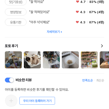
"잘 먹어요"
4.7
83% (5명)
맛(기호성)
"잘 적혀있어요"
4.3
67% (4명)
영양정보
"아주 넉넉해요"
4.3
67% (4명)
유통기한
자세히보기
포토 후기
비슷한 리뷰
만족도순
최신순
아이를 등록하면 비슷한 후기를 확인할 수 있어요.
우리 아이 등록하러 가기