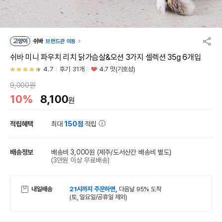
고양이
쉬바
브랜드관 이동
쉬바 미니 파우치 리치 닭가슴살&오션 3가지 셀렉션 35g 6개입
4.7
후기 31개
4.7 맛(기호성)
9,000원
10%
8,100
원
적립혜택
최대
150점
적립
배송정보
배송비 3,000원
(제주/도서산간 배송비 별도)
(3만원 이상 무료배송)
내일배송
21시까지 주문하면,
다음날 95% 도착
(토, 일요일/공휴일 제외)