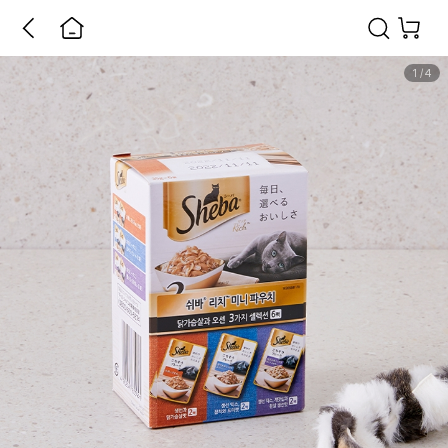
1
/
4