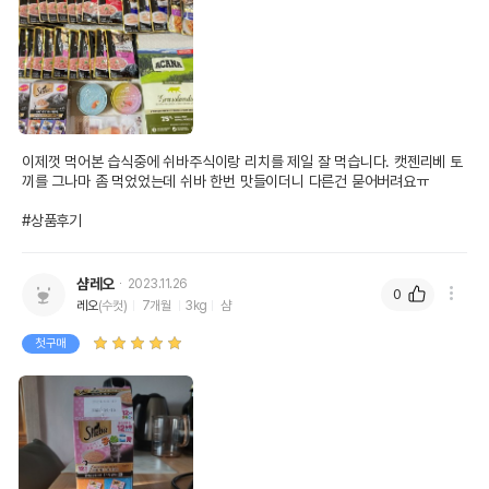
이제껏 먹어본 습식중에 쉬바주식이랑 리치를 제일 잘 먹습니다. 캣젠리베 토
끼를 그나마 좀 먹었었는데 쉬바 한번 맛들이더니 다른건 묻어버려요ㅠ 

#상품후기
샴레오
2023.11.26
0
레오
(수컷)
7개월
3kg
샴
첫구매