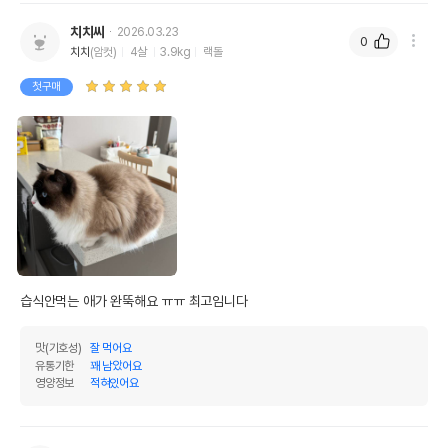
치치씨
2026.03.23
0
치치
(암컷)
4살
3.9kg
랙돌
첫구매
습식안먹는 애가 완뚝해요 ㅠㅠ 최고임니다
맛(기호성)
잘 먹어요
유통기한
꽤 남았어요
영양정보
적혀있어요