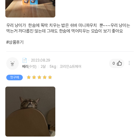
우리 냥이가  한숨에 뚝딱 치우는 밥은 쉬바 미니파우치  뿐~~~우리 냥이는  
먹는거 까다롭진 않는데 그래도 한숨에 먹어치우는 모습이 보기 좋아요

#상품후기
📄
2023.08.29
0
쩨리
(수컷)
2살
5kg
코리안쇼트헤어
첫구매