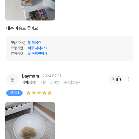
배송 뱌송르 좋아요
맛(기호성)
잘 먹어요
유통기한
아주 넉넉해요
영양정보
잘 적혀있어요
Laymom
2024.07.31
0
레이
(암컷)
7살
5.6kg
코리안쇼트헤어
첫구매