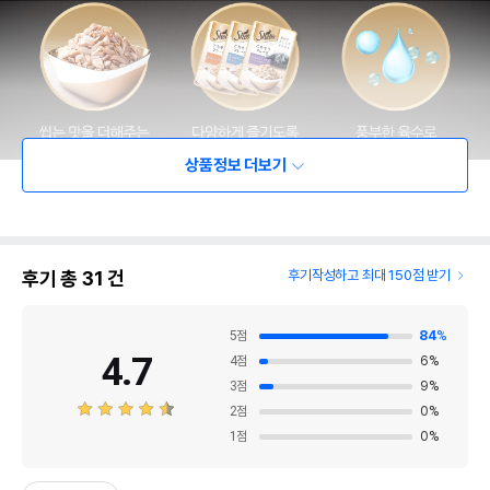
상품정보 더보기
후기 총
31
건
후기작성하고 최대 150점 받기
5
점
84
%
4.7
4
점
6
%
3
점
9
%
2
점
0
%
1
점
0
%