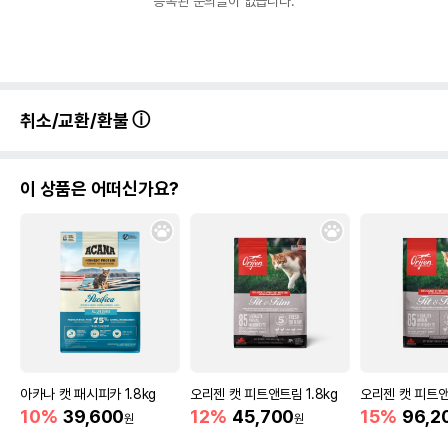
등록된 문의글이 없습니다.
영양정보
제품표기함량
수분제외함량
조단백질
10%
76.92%
취소/교환/환불
조지방
0.4%
3.08%
조섬유질
0.1%
0.77%
이 상품은 어떠신가요?
조회분
2.5%
19.23%
칼슘
0%
0.04%
인
0.05%
0.38%
오메가3
0%
0%
오메가6
0%
0%
수분
87%
아카나 캣 패시피카 1.8kg
오리젠 캣 피트앤트림 1.8kg
오리젠 캣 피트앤
10%
39,600
12%
45,700
15%
96,2
원
원
탄수화물
0%