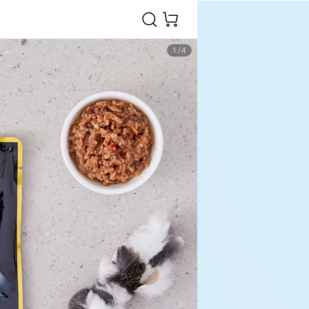
1
/
4