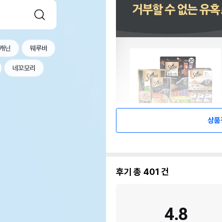
캐닌
웨루바
네꼬모리
상품
후기 총
401
건
4.8