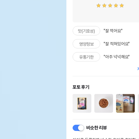
"잘 먹어요"
맛(기호성)
"잘 적혀있어요"
영양정보
"아주 넉넉해요"
유통기한
포토 후기
비슷한 리뷰