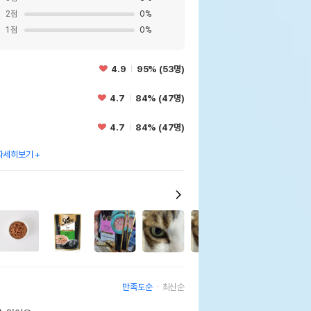
2
점
0
%
1
점
0
%
4.9
95% (53명)
4.7
84% (47명)
4.7
84% (47명)
자세히보기
32
만족도순
최신순