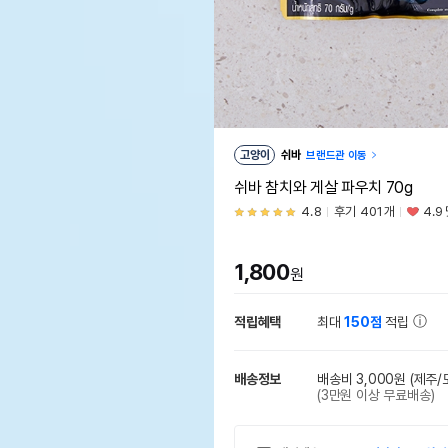
고양이
쉬바
브랜드관 이동
쉬바 참치와 게살 파우치 70g
4.8
후기 401개
4.9
1,800
원
적립혜택
최대
150점
적립
배송정보
배송비 3,000원
(제주/
(3만원 이상 무료배송)