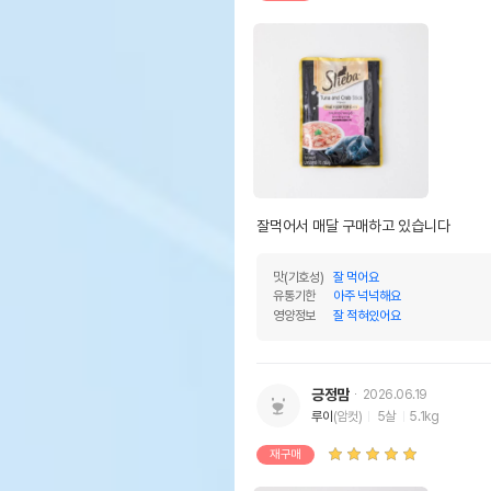
잘먹어서 매달 구매하고 있습니다
맛(기호성)
잘 먹어요
유통기한
아주 넉넉해요
영양정보
잘 적혀있어요
긍정맘
2026.06.19
루이
(암컷)
5살
5.1kg
재구매