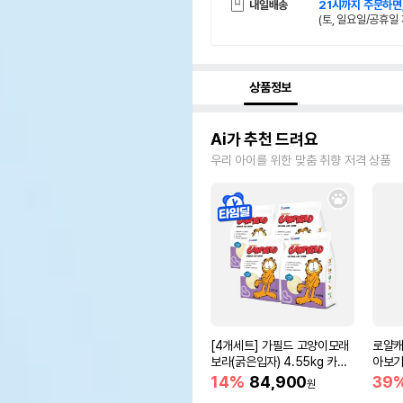
내일배송
21시까지 주문하면
(토, 일요일/공휴일 
상품정보
Ai가 추천 드려요
우리 아이를 위한 맞춤 취향 저격 상품
[4개세트] 가필드 고양이모래
로얄캐
보라(굵은입자) 4.55kg 카사
아보기(
바모래
14%
84,900
39
원