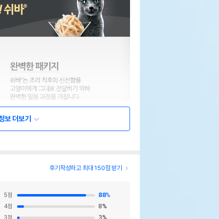
정보 더보기
후기작성하고 최대 150점 받기
5
점
88
%
4
점
8
%
3
점
3
%