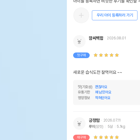
아이를 등록하면 비슷한 후기를 확인할 수
우리 아이 등록하러 가기
깜씨백합
2026.08.01
첫구매
새로운 습식도전 잘먹어요 ~~
맛(기호성)
괜찮아요
유통기한
꽤 남았어요
영양정보
적혀있어요
긍정맘
2026.07.11
루이
(암컷)
5살
5.1kg
재구매