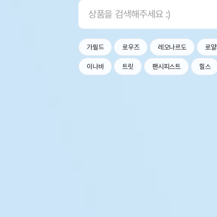
가필드
로우즈
레오나르도
로얄
이나바
트릿
팬시피스트
힐스