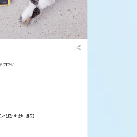
 맛(기호성)
도서산간 배송비 별도)