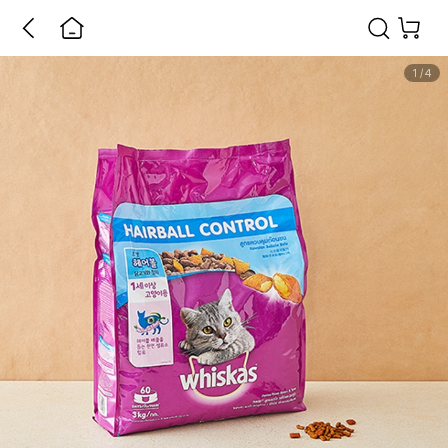
1
/
4