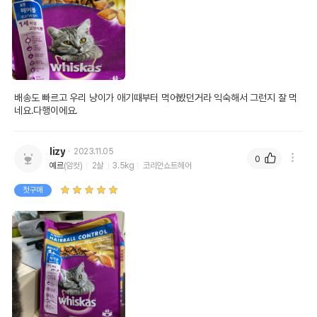
배송도 빠르고 우리 냥이가 애기때부터 먹어봤던거라 익숙해서 그런지 잘 먹
네요.다행이에요.
lizy
2023.11.05
0
예르
(암컷)
2살
3.5kg
코리안쇼트헤어
첫구매