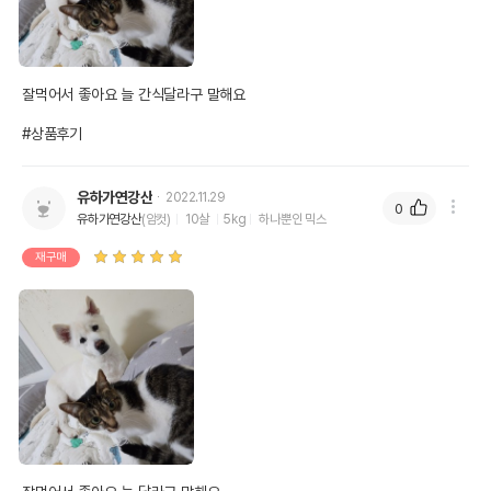
잘먹어서 좋아요 늘 간식달라구 말해요

#상품후기
유하가연강산
2022.11.29
0
유하가연강산
(암컷)
10살
5kg
하나뿐인 믹스
재구매