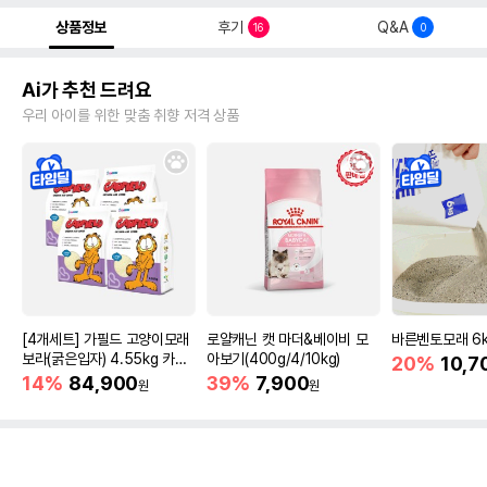
상품정보
후기
Q&A
16
0
Ai가 추천 드려요
우리 아이를 위한 맞춤 취향 저격 상품
[4개세트] 가필드 고양이모래
로얄캐닌 캣 마더&베이비 모
바른벤토모래 6
보라(굵은입자) 4.55kg 카사
아보기(400g/4/10kg)
20%
10,7
바모래
14%
84,900
39%
7,900
원
원