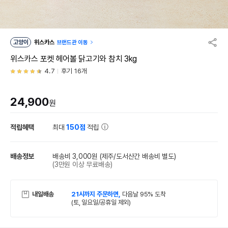
고양이
위스카스
브랜드관 이동
위스카스 포켓 헤어볼 닭고기와 참치 3kg
4.7
후기 16개
24,900
원
적립혜택
최대
150점
적립
배송정보
배송비 3,000원
(제주/도서산간 배송비 별도)
(3만원 이상 무료배송)
내일배송
21시까지 주문하면,
다음날 95% 도착
(토, 일요일/공휴일 제외)