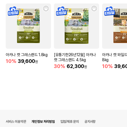
아카나 캣 그래스랜드 1.8kg
[유통기한26년12월] 아카나
아카나 캣 와일드
캣 그래스랜드 4.5kg
8kg
10%
39,600
원
30%
62,300
10%
39,6
원
서비스 이용약관
개인정보 처리방침
입점/제휴 문의
공지사항