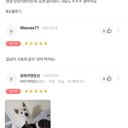
엄청 맛있어보이는데 포켓 잘라보니 크림도 ㅎㅎㅎ 잘먹어요 

#상품후기
Wonnie71
2022.12.13
0
재구매
길냥이 사료와 같이 섞여 먹여요~
유하가연강산
2022.11.29
0
유하가연강산
(암컷)
10살
5kg
하나뿐인 믹스
재구매