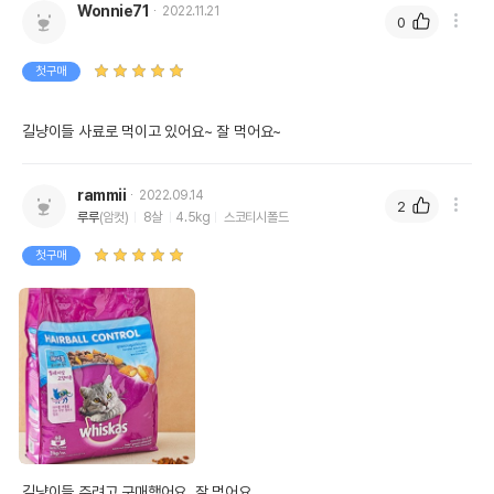
Wonnie71
2022.11.21
0
첫구매
길냥이들 사료로 먹이고 있어요~ 잘 먹어요~
rammii
2022.09.14
2
루루
(암컷)
8살
4.5kg
스코티시폴드
첫구매
길냥이들 주려고 구매했어요. 잘 먹어요.
