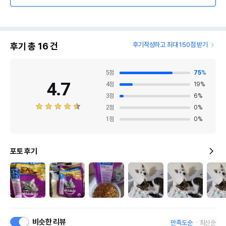
후기 총
16
건
후기작성하고 최대 150점 받기
5
점
75
%
4.7
4
점
19
%
3
점
6
%
2
점
0
%
1
점
0
%
포토 후기
비슷한 리뷰
만족도순
최신순