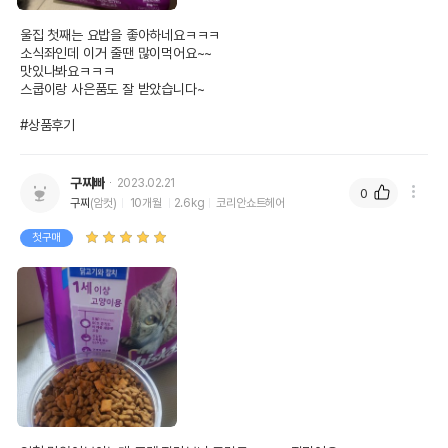
울집 첫째는 요밥을 좋아하네요ㅋㅋㅋ

소식좌인데 이거 줄땐 많이먹어요~~

맛있나봐요ㅋㅋㅋ

스쿱이랑 사은품도 잘 받았습니다~

#상품후기
구찌빠
2023.02.21
0
구찌
(암컷)
10개월
2.6kg
코리안쇼트헤어
첫구매