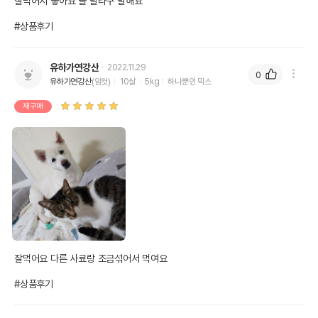
잘먹어서 좋아요 늘 달라구 말해요

#상품후기
유하가연강산
2022.11.29
0
유하가연강산
(암컷)
10살
5kg
하나뿐인 믹스
재구매
잘먹어요 다른 사료랑 조금섞어서 먹여요

#상품후기