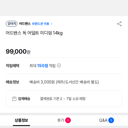
강아지
어드밴스
브랜드관 이동
어드밴스 독 어덜트 미디엄 14kg
99,000
원
적립혜택
최대
150점
적립
배송정보
배송비 3,000원
(제주/도서산간 배송비 별도)
업체배송
결제완료 기준 2 ~ 7일 소요 예정
상품정보
후기
Q&A
0
0