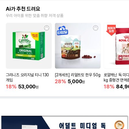
Ai가 추천 드려요
우리 아이를 위한 맞춤 취향 저격 상품
그리니즈 오리지널 티니 130
[2개세트] 리얼트릿 한우 50g
로얄캐닌 독 미디
개입
kg 중형견 면역
28%
5,000
원
18%
53,000
18%
84,9
원