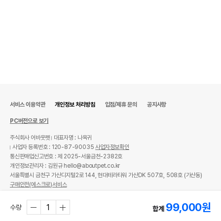
서비스 이용약관
개인정보 처리방침
입점/제휴 문의
공지사항
PC버전으로 보기
주식회사 어바웃펫
대표자명 : 나옥귀
사업자 등록번호 : 120-87-90035
사업자정보확인
통신판매업신고번호 : 제 2025-서울금천-2382호
개인정보관리자 : 김원규 hello@aboutpet.co.kr
서울특별시 금천구 가산디지털2로 144, 현대테라타워 가산DK 507호, 508호 (가산동)
구매안전(에스크로)서비스
© copyright (c) www.aboutpet.co.kr all rights reserved.
99,000
원
수량
합계