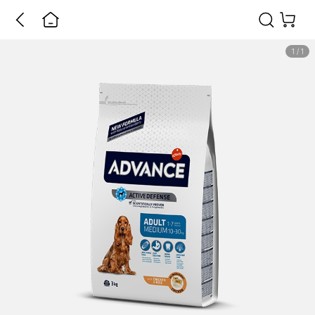
1
/
1