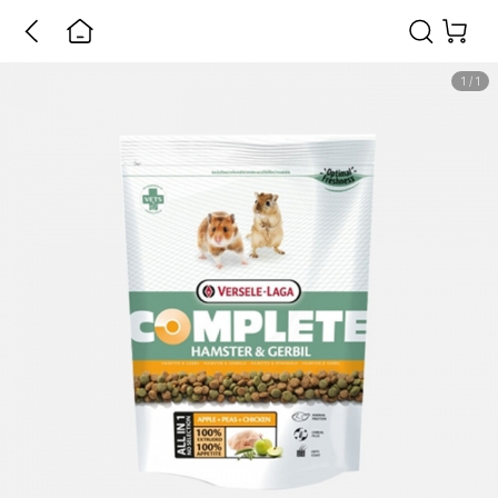
1
/
1