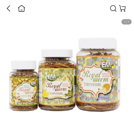
1
/
1