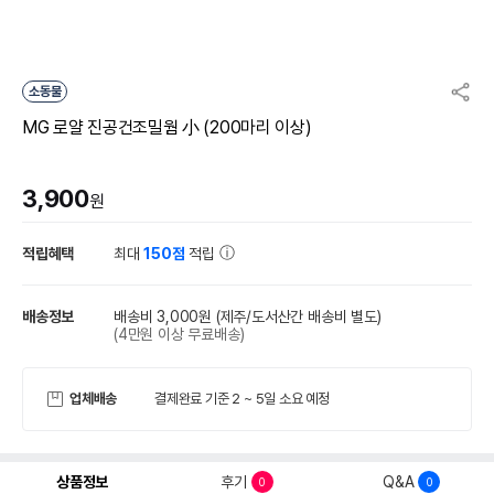
소동물
MG 로얄 진공건조밀웜 小 (200마리 이상)
3,900
원
적립혜택
최대
150점
적립
배송정보
배송비 3,000원
(제주/도서산간 배송비 별도)
(4만원 이상 무료배송)
업체배송
결제완료 기준 2 ~ 5일 소요 예정
상품정보
후기
Q&A
0
0