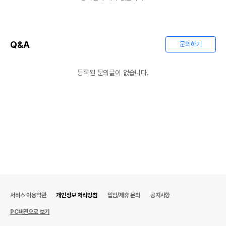
Q&A
문의하기
등록된 문의글이 없습니다.
상품 필수 정보
서비스 이용약관
개인정보 처리방침
입점/제휴 문의
공지사항
품명 및 모델명
MG 로얄 진공건조밀웜 小 (200마리 이상)
PC버전으로 보기