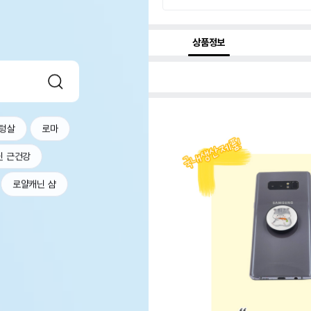
상품정보
텅살
로마
닌 근건강
로얄캐닌 샴