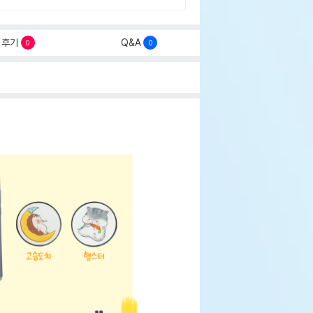
후기
Q&A
0
0