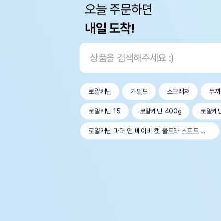
오늘 주문하면
내일 도착!
로얄캐닌
가필드
스크래쳐
두끼
로얄캐닌 15
로얄캐닌 400g
로얄캐
로얄캐닌 마더 앤 베이비 캣 울트라 소프트 무스 트레이 100g