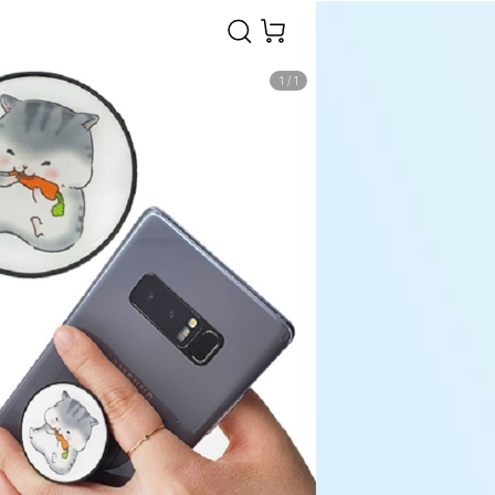
1
/
1