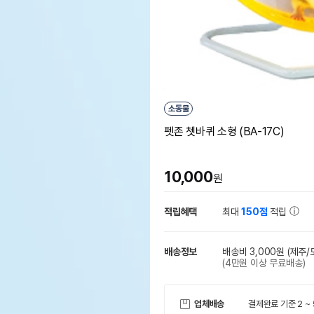
소동물
펫존 쳇바퀴 소형 (BA-17C)
10,000
원
적립혜택
최대
150점
적립
배송정보
배송비 3,000원
(제주/
(4만원 이상 무료배송)
업체배송
결제완료 기준 2 ~