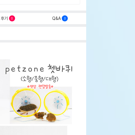
후기
Q&A
0
0