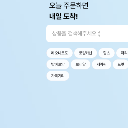
오늘 주문하면
내일 도착!
레오나르도
로얄캐닌
힐스
더리
밥이보약
보레알
지위픽
트릿
가리가리