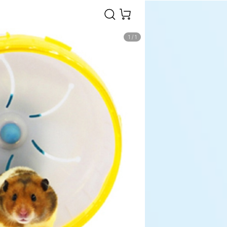
1
/
1