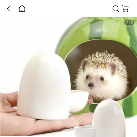
1
/
1