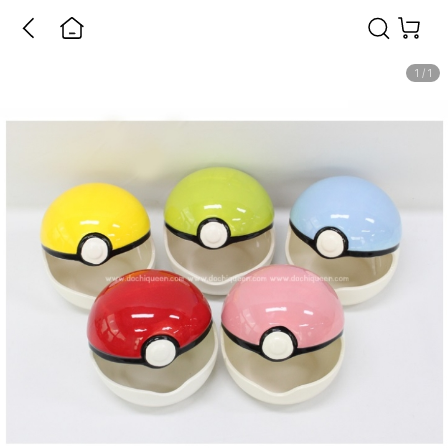
1
/
1