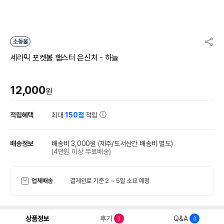
소동물
세라믹 포켓볼 햄스터 은신처 - 하늘
12,000
원
적립혜택
최대
150점
적립
배송정보
배송비 3,000원
(제주/도서산간 배송비 별도)
(4만원 이상 무료배송)
업체배송
결제완료 기준 2 ~ 5일 소요 예정
상품정보
후기
Q&A
0
0