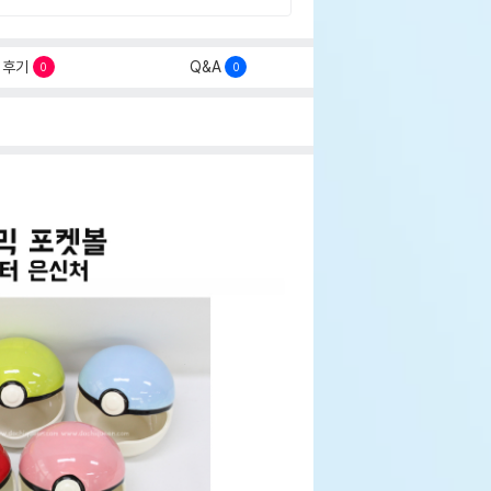
후기
Q&A
0
0