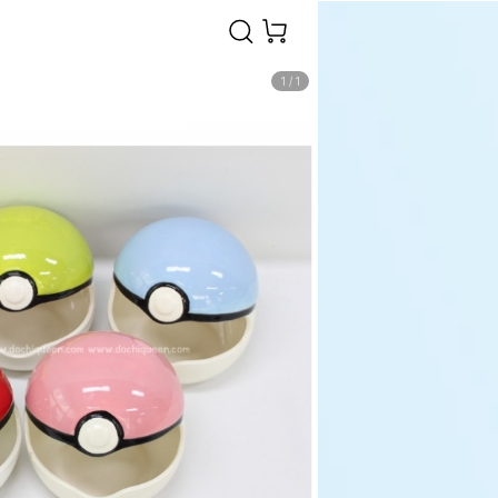
1
/
1