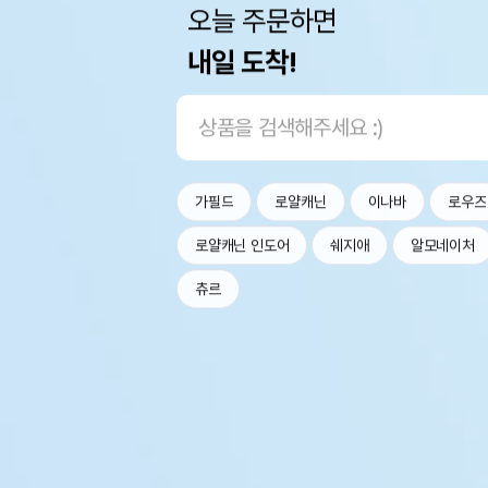
오늘 주문하면
내일 도착!
가필드
로얄캐닌
이나바
로우즈
로얄캐닌 인도어
쉐지애
알모네이처
츄르