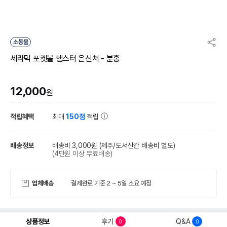
소동물
세라믹 포켓볼 햄스터 은신처 - 분홍
12,000
원
적립혜택
최대
150점
적립
배송정보
배송비 3,000원
(제주/도서산간 배송비 별도)
(4만원 이상 무료배송)
업체배송
결제완료 기준 2 ~ 5일 소요 예정
상품정보
후기
Q&A
0
0