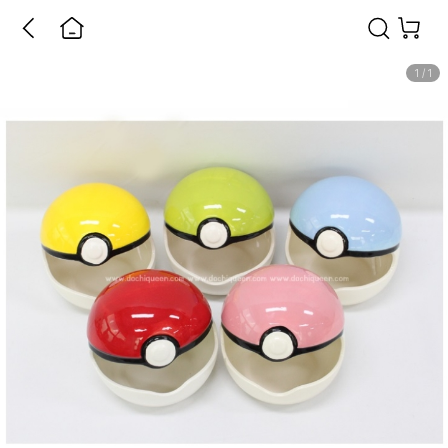
1
/
1