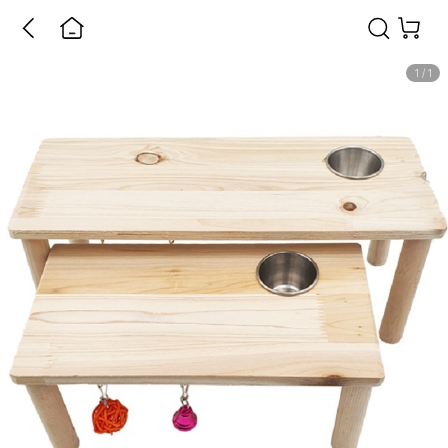
1
/
1