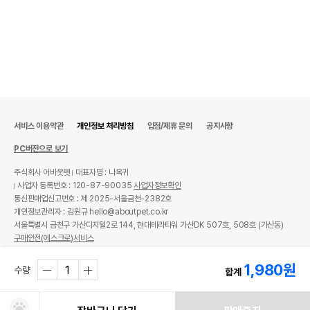
서비스 이용약관
개인정보 처리방침
입점/제휴 문의
공지사항
PC버전으로 보기
주식회사 어바웃펫
대표자명 : 나옥귀
사업자 등록번호 : 120-87-90035
사업자정보확인
통신판매업신고번호 : 제 2025-서울금천-2382호
개인정보관리자 : 김원규 hello@aboutpet.co.kr
서울특별시 금천구 가산디지털2로 144, 현대테라타워 가산DK 507호, 508호 (가산동)
구매안전(에스크로)서비스
© copyright (c) www.aboutpet.co.kr all rights reserved.
1,980
원
수량
합계