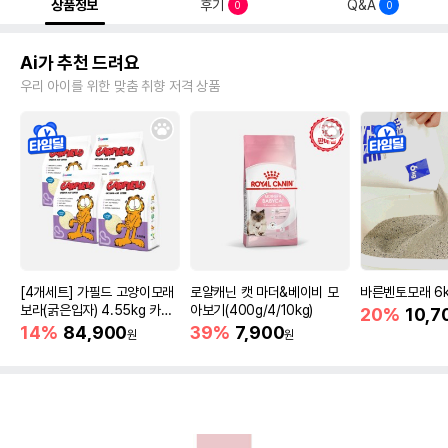
상품정보
후기
Q&A
0
0
Ai가 추천 드려요
우리 아이를 위한 맞춤 취향 저격 상품
[4개세트] 가필드 고양이모래
로얄캐닌 캣 마더&베이비 모
바른벤토모래 6
보라(굵은입자) 4.55kg 카사
아보기(400g/4/10kg)
20%
10,7
바모래
14%
84,900
39%
7,900
원
원