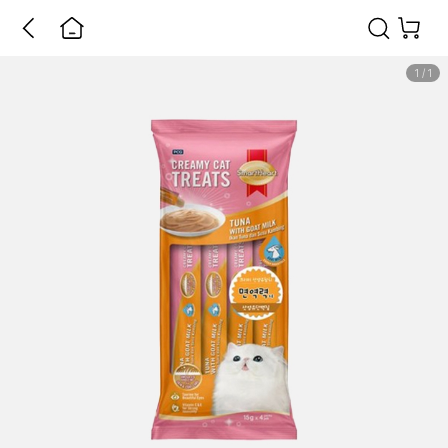
1
/
1