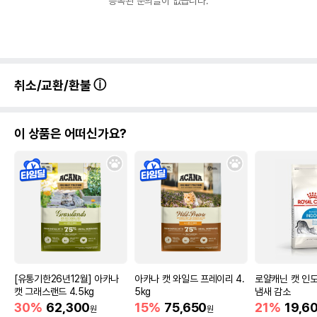
등록된 문의글이 없습니다.
취소/교환/환불
이 상품은 어떠신가요?
[유통기한26년12월] 아카나
아카나 캣 와일드 프레이리 4.
로얄캐닌 캣 인도어
캣 그래스랜드 4.5kg
5kg
냄새 감소
30%
62,300
15%
75,650
21%
19,6
원
원