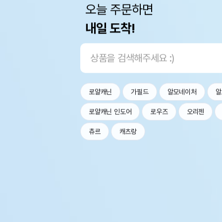
오늘 주문하면
내일 도착!
로얄캐닌
가필드
알모네이처
알
로얄캐닌 인도어
로우즈
오리젠
츄르
캐츠랑