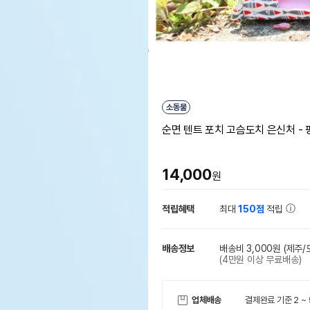
소동물
순면 텐트 포치 고슴도치 은신처 - 
14,000
원
적립혜택
최대
150점
적립
배송정보
배송비 3,000원
(제주/
(4만원 이상 무료배송)
업체배송
결제완료 기준 2 ~