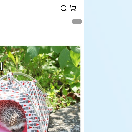
1
/
1