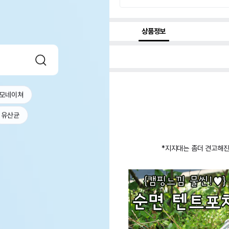
상품정보
모네이쳐
유산균
*지지대는 좀더 견고해