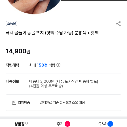
소동물
극세 곰돌이 동굴 포치 (핫팩 수납 가능) 분홍색 + 핫팩
14,900
원
적립혜택
최대
150점
적립
배송정보
배송비 3,000원
(제주/도서산간 배송비 별도)
(4만원 이상 무료배송)
업체배송
결제완료 기준 2 ~ 5일 소요 예정
상품정보
후기
Q&A
0
0