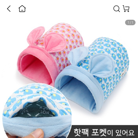
1
/
1