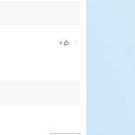
품표기함량
수분제외함량
8.6%
71.67%
3%
25%
0
2.04%
17.07%
3.3%
27.5%
0.04%
0.33%
0.01%
0.08%
0%
0%
0%
0%
88%
0%