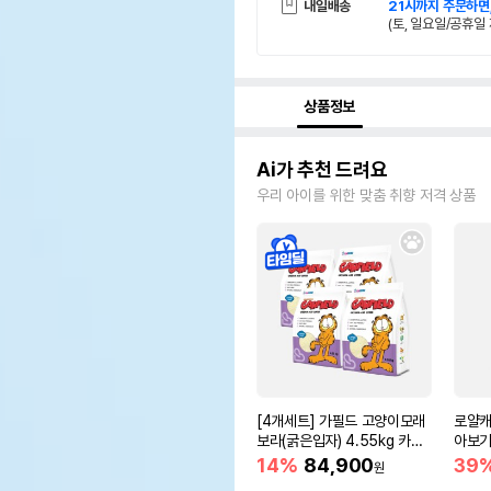
내일배송
21시까지 주문하면
(토, 일요일/공휴일 
상품정보
Ai가 추천 드려요
우리 아이를 위한 맞춤 취향 저격 상품
[4개세트] 가필드 고양이모래
로얄캐
보라(굵은입자) 4.55kg 카사
아보기(
바모래
14%
84,900
39
원