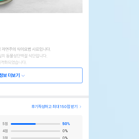
정보 더보기
후기작성하고 최대 150점 받기
5
점
50
%
4
점
0
%
3
점
0
%