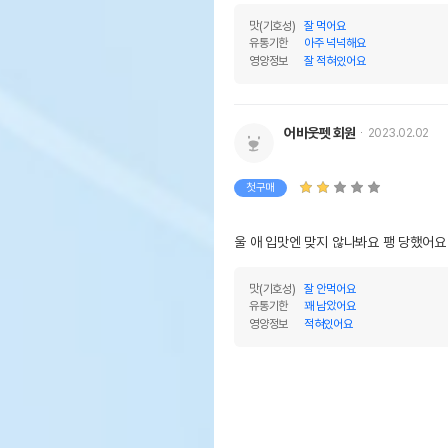
맛(기호성)
잘 먹어요
제
유통기한
아주 넉넉해요
영양정보
잘 적혀있어요
조단백질
조지방
어바웃펫 회원
2023.02.02
조섬유질
조회분
첫구매
칼슘
울 애 입맛엔 맞지 않나봐요 팽 당했어요
인
오메가3
맛(기호성)
잘 안먹어요
유통기한
꽤 남았어요
오메가6
영양정보
적혀있어요
수분
탄수화물
기타성분