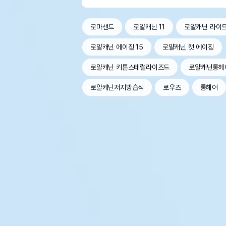
로마샌드
로얄캐닌 11
로얄캐닌 라이
로얄캐닌 에이징 15
로얄캐닌 캣 에이징
로얄캐닌 키튼스테럴라이즈드
로얄캐닌롱헤
로얄케닌저지방습식
로우즈
롱헤어