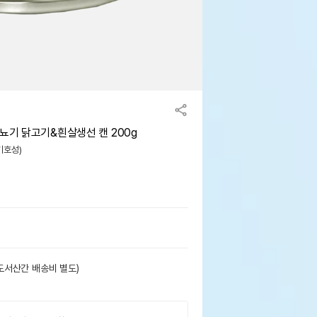
비뇨기 닭고기&흰살생선 캔 200g
(기호성)
도서산간 배송비 별도)