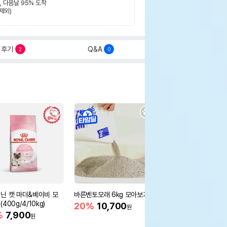
,
다음날 95% 도착
제외)
후기
Q&A
2
0
닌 캣 마더&베이비 모
바른벤토모래 6kg 모아보기
로얄캐닌 캣 인도어 4k
400g/4/10kg)
새 감소
20%
10,700
원
%
7,900
16%
55,000
원
원