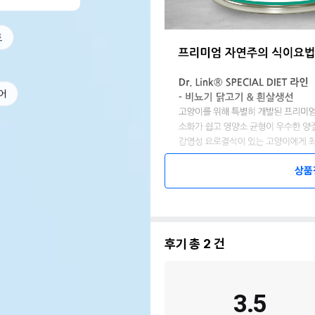
트
어
상품
후기 총
2
건
3.5