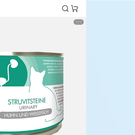
1
/
1