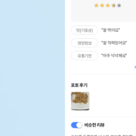
"잘 먹어요"
맛(기호성)
"잘 적혀있어요"
영양정보
"아주 넉넉해요"
유통기한
포토 후기
비슷한 리뷰