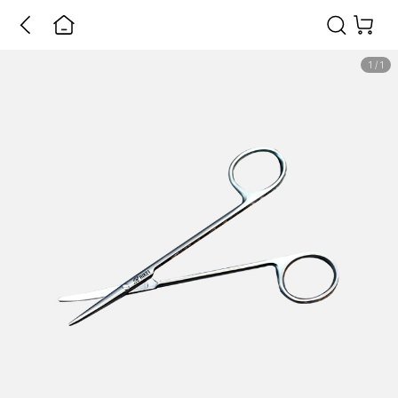
1
/
1