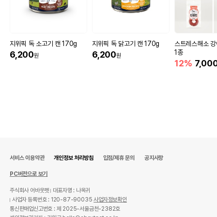
지위픽 독 소고기 캔 170g
지위픽 독 닭고기 캔 170g
스트레스해소 강
1종
6,200
6,200
원
원
12%
7,00
서비스 이용약관
개인정보 처리방침
입점/제휴 문의
공지사항
PC버전으로 보기
주식회사 어바웃펫
대표자명 : 나옥귀
사업자 등록번호 : 120-87-90035
사업자정보확인
통신판매업신고번호 : 제 2025-서울금천-2382호