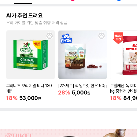
Ai가 추천 드려요
우리 아이를 위한 맞춤 취향 저격 상품
그리니즈 오리지널 티니 130
[2개세트] 리얼트릿 한우 50g
로얄캐닌 독 미디
개입
kg 중형견 면역
28%
5,000
원
18%
53,000
18%
84,9
원