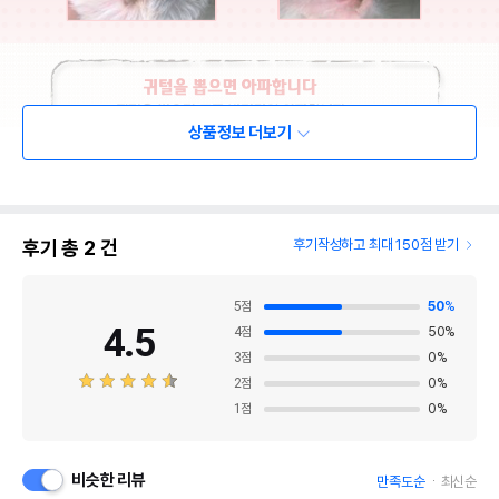
상품정보 더보기
후기 총
2
건
후기작성하고 최대 150점 받기
5
점
50
%
4.5
4
점
50
%
3
점
0
%
2
점
0
%
1
점
0
%
비슷한 리뷰
만족도순
최신순