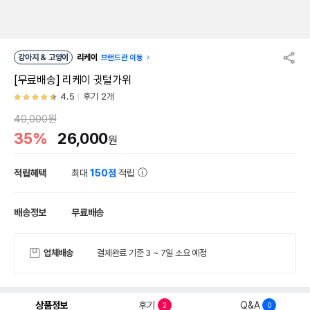
강아지 & 고양이
리케이
브랜드관 이동
[무료배송] 리케이 귓털가위
4.5
후기 2개
40,000원
35%
26,000
원
적립혜택
최대
150점
적립
배송정보
무료배송
업체배송
결제완료 기준 3 ~ 7일 소요 예정
상품정보
후기
Q&A
2
0