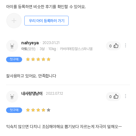
아이를 등록하면 비슷한 후기를 확인할 수 있어요.
우리 아이 등록하러 가기
nahyeya
2023.01.21
0
아토
(암컷)
3살
10kg
카바리에킹찰스스파니엘
첫구매
잘사용하고 있어요. 만족합니다 
내사랑댕냥이
2022.07.12
0
첫구매
익숙치 않으면 다치니 조심해야해요 뽑기보다 자르는게 자극이 덜해오ㅡ