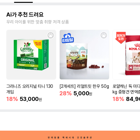
Ai가 추천 드려요
우리 아이를 위한 맞춤 취향 저격 상품
그리니즈 오리지널 티니 130
[2개세트] 리얼트릿 한우 50g
로얄캐닌 독 미디
개입
kg 중형견 면역
28%
5,000
원
18%
53,000
18%
84,9
원