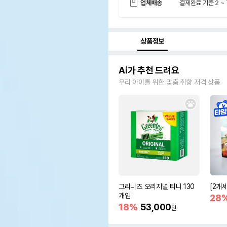
업체배송
결제완료 기준 2 ~
상품정보
Ai가 추천 드려요
우리 아이를 위한 맞춤 취향 저격 상품
그리니즈 오리지널 티니 130
[2개
개입
28
18%
53,000
원