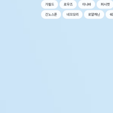
가필드
로우즈
이나바
퍼시캣
긴노스푼
네꼬모리
로얄캐닌
쉐