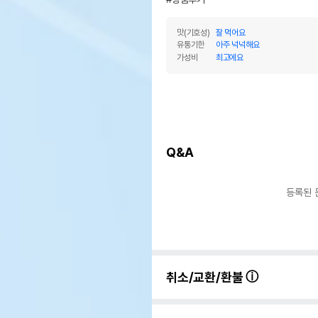
맛(기호성)
잘 먹어요
유통기한
아주 넉넉해요
가성비
최고에요
Q&A
등록된 
취소/교환/환불