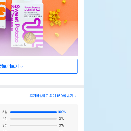
정보 더보기
후기작성하고 최대 150점 받기
5
점
100
%
4
점
0
%
3
점
0
%