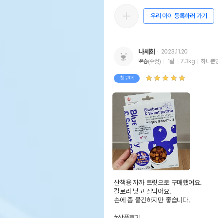
우리 아이 등록하러 가기
나세희
2023.11.20
뽀숑
(수컷)
1살
7.3kg
하나뿐인
첫구매
산책용 까까 트릿으로 구매했어요.

칼로리 낮고 잘먹어요.

손에 좀 뭍긴하지만 좋습니다.

#상품후기