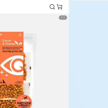
1
/
1