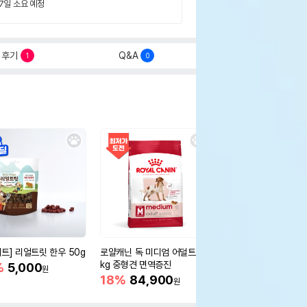
 7일 소요 예정
후기
Q&A
1
0
세트] 리얼트릿 한우 50g
로얄캐닌 독 미디엄 어덜트 10
오리젠 독 스몰브리드 4
kg 중형견 면역증진
%
5,000
15%
75,400
원
원
18%
84,900
원