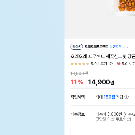
강아지
오래오래프로젝트
브랜드관 이
동
오래오래 프로젝트 깨끗한트릿 당근치
5.0
후기 1개
5.0 맛(
16,900원
11%
14,900
원
적립혜택
최대
150점
적립
배송정보
배송비 3,000원
(제주/
(3만원 이상 무료배송)