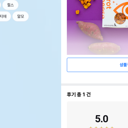
힐스
지애
알모
상품
후기 총
1
건
5.0