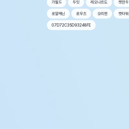
가필드
두잇
레오나르도
캣만두
로얄캐닌
로우즈
오리젠
캣타워
07D72C35D93248FE