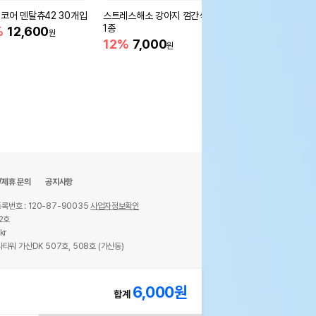
코어 덴탈츄42 30개입
스트레스해소 강아지 껌간식 2
네츄럴코어 하루 유산균
1종
12개입 모아보기
%
12,600
원
12%
7,000
20%
4,000
원
원
/제휴 문의
공지사항
록번호 : 120-87-90035
사업자정보확인
2호
kr
타워 가산DK 507호, 508호 (가산동)
ights reserved.
6,000
원
합계