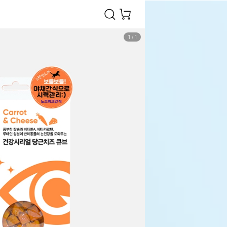
1
/
1