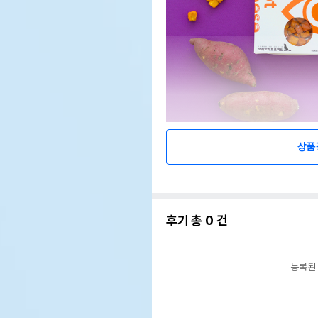
상품
후기 총
0
건
등록된