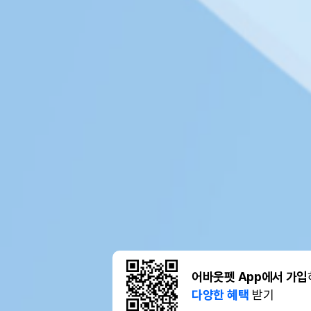
어바웃펫 App에서 가입
다양한 혜택
받기