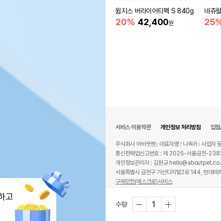
윔지스 버라이어티팩 S 840g
네츄럴
20%
42,400
25
원
서비스 이용약관
개인정보 처리방침
입점
주식회사 어바웃펫
대표자명 : 나옥귀
사업자 등
통신판매업신고번호 : 제 2025-서울금천-238
개인정보관리자 : 김원규 hello@aboutpet.co.
서울특별시 금천구 가산디지털2로 144, 현대테라
구매안전(에스크로)서비스
© copyright (c) www.aboutpet.co.kr all r
하고
수량