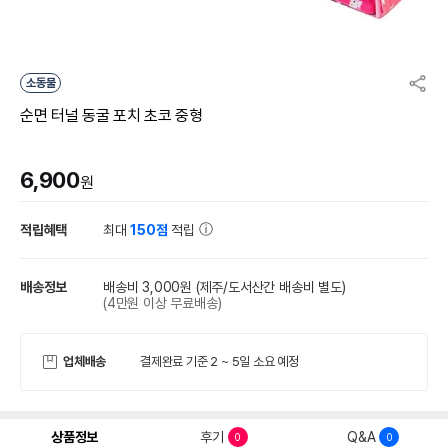
소동물
순면 터널 동굴 포치 초코 중형
6,900
원
적립혜택
최대
150점
적립
배송정보
배송비 3,000원
(제주/도서산간 배송비 별도)
(4만원 이상 무료배송)
업체배송
결제완료 기준 2 ~ 5일 소요 예정
상품정보
후기
Q&A
0
0