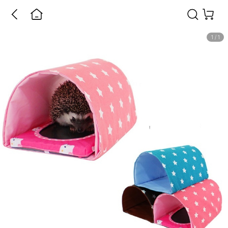
1
/
1