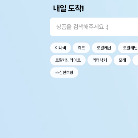
내일 도착!
이나바
츄르
로얄캐닌
로얄캐닌
로얄캐닌라이트
리터락커
모래
소심한호랑