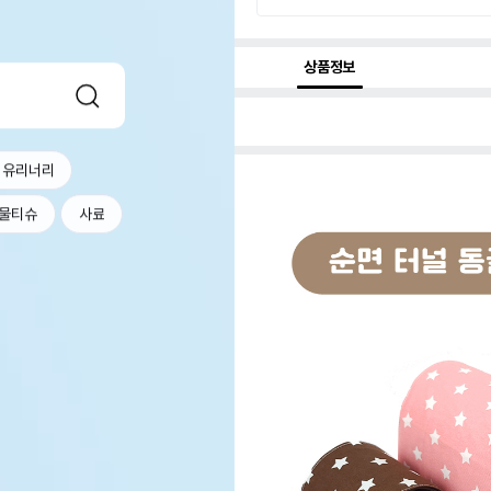
상품정보
 유리너리
물티슈
사료