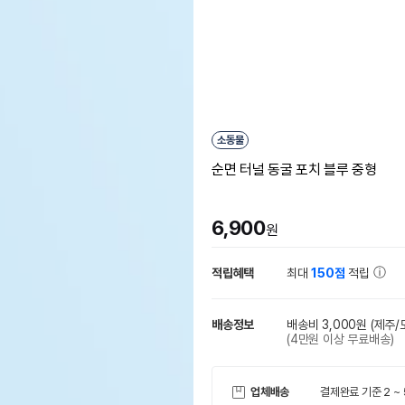
소동물
순면 터널 동굴 포치 블루 중형
6,900
원
적립혜택
최대
150점
적립
배송정보
배송비 3,000원
(제주/
(4만원 이상 무료배송)
업체배송
결제완료 기준 2 ~