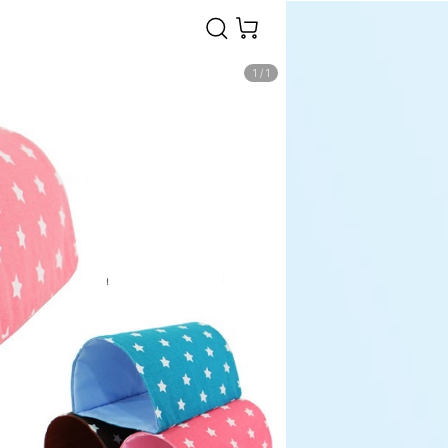
1
/
1