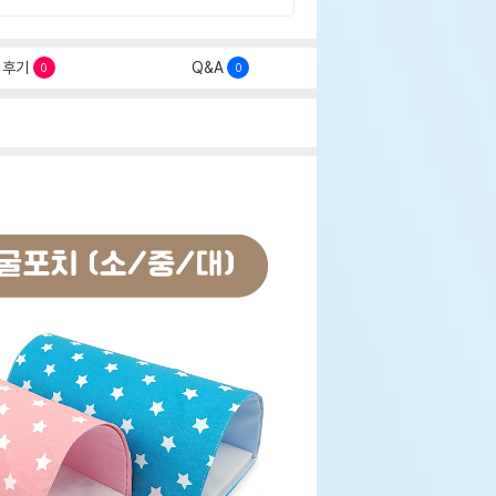
후기
Q&A
0
0