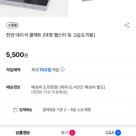
소동물
천연 대리석 쿨매트 (대형 햄스터 및 고슴도치용)
5,500
원
적립혜택
최대
150점
적립
배송정보
배송비 3,000원
(제주/도서산간 배송비 별도)
(4만원 이상 무료배송)
업체배송
결제완료 기준 2 ~ 5일 소요 예정
상품정보
후기
Q&A
0
0