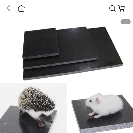
1
/
1