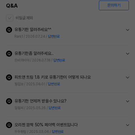
Q&A
문의하기
비밀글 제외
유통기한 알려주세요^^
Rani1
2026.07.24
답변완료
유통기한좀 알려주세요..
은비까비야
2026.07.16
답변완료
피트앤 트림 1.8 키로 유통기한이 어떻게 되나요
필립보
2025.08.01
답변완료
유통기한 언제꺼 받을수 있나요?
일월씨
2025.05.26
답변완료
오리젠 깜짝 50% 페이백 이벤트입니다
두두둥팅
2025.03.06
답변완료