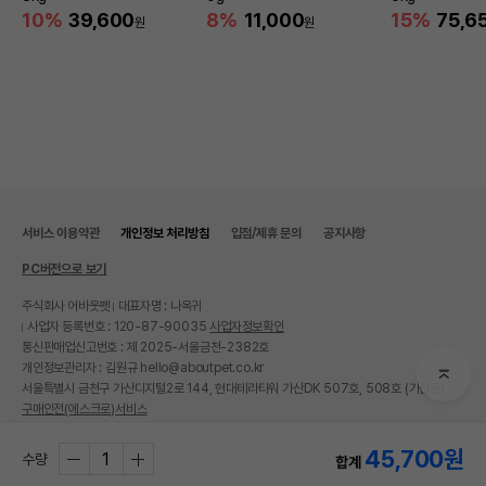
10%
39,600
8%
11,000
15%
75,6
원
원
서비스 이용약관
개인정보 처리방침
입점/제휴 문의
공지사항
PC버전으로 보기
주식회사 어바웃펫
대표자명 : 나옥귀
사업자 등록번호 : 120-87-90035
사업자정보확인
통신판매업신고번호 : 제 2025-서울금천-2382호
개인정보관리자 : 김원규 hello@aboutpet.co.kr
서울특별시 금천구 가산디지털2로 144, 현대테라타워 가산DK 507호, 508호 (가산동)
구매안전(에스크로)서비스
© copyright (c) www.aboutpet.co.kr all rights reserved.
45,700
원
수량
합계