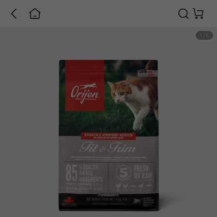
1
/
5