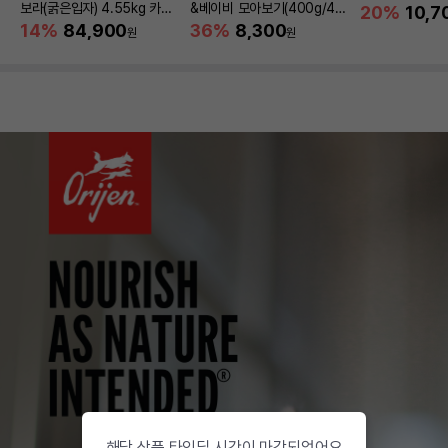
보라(굵은입자) 4.55kg 카사
&베이비 모아보기(400g/4/1
20%
10,7
바모래
0kg)
14%
84,900
36%
8,300
원
원
해당 상품 타임딜 시간이 마감되었어요