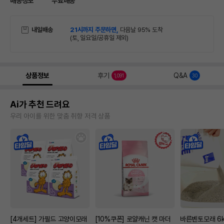
배송정보
무료배송
내일배송
21시까지 주문하면,
다음날 95% 도착
(토, 일요일/공휴일 제외)
상품정보
후기
Q&A
1,091
30
Ai가 추천 드려요
우리 아이를 위한 맞춤 취향 저격 상품
[4개세트] 가필드 고양이모래
[10%쿠폰] 로얄캐닌 캣 마더
바른벤토모래 6