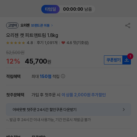
타임딜
00:00:00
남음
고양이
오리젠
브랜드관 이동
오리젠 캣 피트앤트림 1.8kg
4.8
후기 1,091개
4.6 맛(기호성)
52,500원
1
12%
45,700
쿠폰받기
원
적립혜택
최대
150점
적립
첫주문혜택
가입 후 첫주문 시
이 상품 2,000원 추가할인
어바웃펫 첫주문 24시간 할인쿠폰 다운받기
-. 발급 후 24시간 이내 사용가능, 기간 만료시 재발급 불가