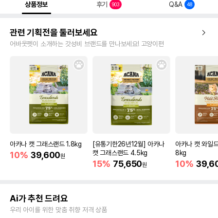
상품정보
후기
Q&A
903
48
관련 기획전을 둘러보세요
어바웃펫이 소개하는 갓성비 브랜드를 만나보세요! 고양이편
아카나 캣 그래스랜드 1.8kg
[유통기한26년12월] 아카나
아카나 캣 와일드
캣 그래스랜드 4.5kg
8kg
10%
39,600
원
15%
75,650
10%
39,6
원
Ai가 추천 드려요
우리 아이를 위한 맞춤 취향 저격 상품