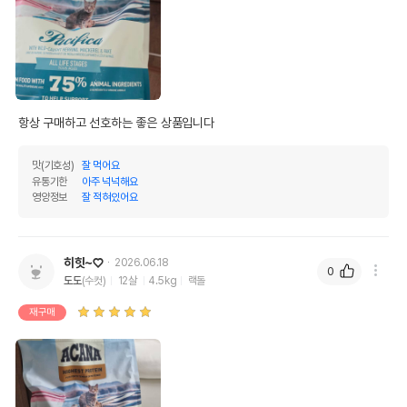
항상 구매하고 선호하는 좋은 상품입니다
맛(기호성)
잘 먹어요
유통기한
아주 넉넉해요
영양정보
잘 적혀있어요
히힛~♡
2026.06.18
0
도도
(수컷)
12살
4.5kg
랙돌
재구매