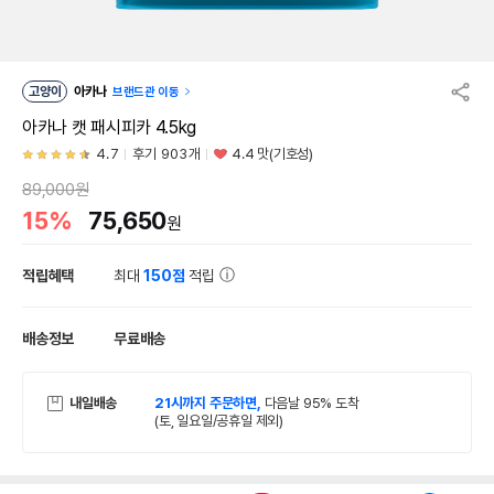
고양이
아카나
브랜드관 이동
아카나 캣 패시피카 4.5kg
4.7
후기 903개
4.4 맛(기호성)
89,000원
15%
75,650
원
적립혜택
최대
150점
적립
배송정보
무료배송
내일배송
21시까지 주문하면,
다음날 95% 도착
(토, 일요일/공휴일 제외)