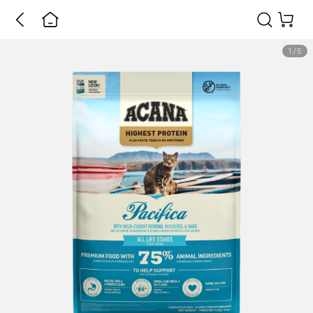
1
/
5