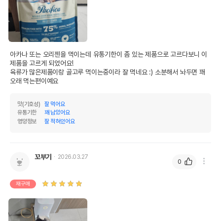
아카나 또는 오리젠을 먹이는데 유통기한이 좀 있는 제품으로 고르다보니 이 
제품을 고르게 되었어요!

육류가 많은제품이랑 골고루 먹이는중이라 잘 먹네요 :) 소분해서 놔두면 꽤 
오래 먹는편이예요
맛(기호성)
잘 먹어요
유통기한
꽤 남았어요
영양정보
잘 적혀있어요
꼬부기
2026.03.27
0
재구매