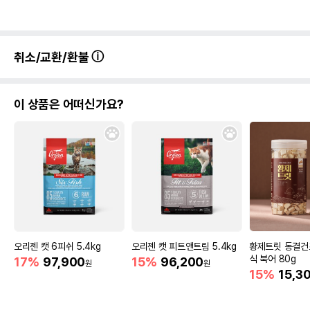
취소/교환/환불
이 상품은 어떠신가요?
오리젠 캣 6피쉬 5.4kg
오리젠 캣 피트앤트림 5.4kg
황제트릿 동결건
식 북어 80g
17%
97,900
15%
96,200
원
원
15%
15,3