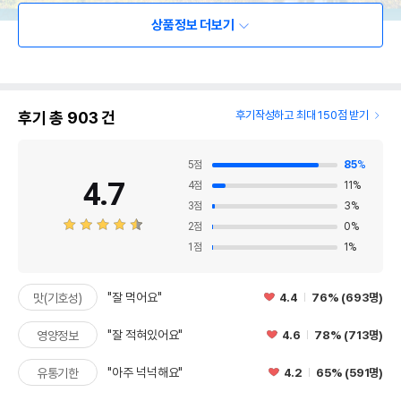
상품정보 더보기
후기 총
903
건
후기작성하고 최대 150점 받기
5
점
85
%
4.7
4
점
11
%
3
점
3
%
2
점
0
%
1
점
1
%
"잘 먹어요"
4.4
76% (693명)
맛(기호성)
"잘 적혀있어요"
4.6
78% (713명)
영양정보
"아주 넉넉해요"
4.2
65% (591명)
유통기한