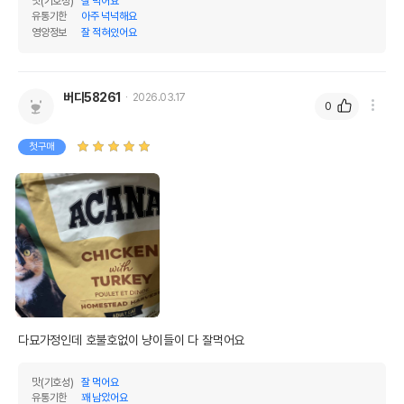
맛(기호성)
잘 먹어요
유통기한
아주 넉넉해요
영양정보
잘 적혀있어요
버디58261
2026.03.17
0
첫구매
다묘가정인데 호불호없이 냥이들이 다 잘먹어요 
맛(기호성)
잘 먹어요
유통기한
꽤 남았어요