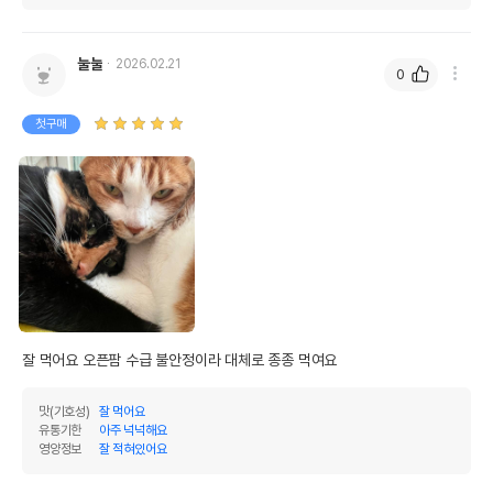
눌눌
2026.02.21
0
첫구매
잘 먹어요 오픈팜 수급 불안정이라 대체로 종종 먹여요
맛(기호성)
잘 먹어요
유통기한
아주 넉넉해요
영양정보
잘 적혀있어요