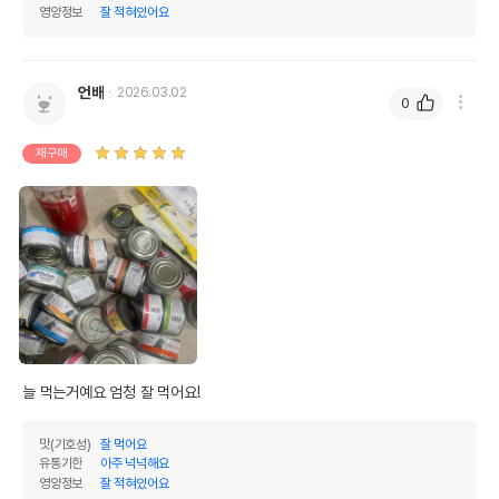
영양정보
잘 적혀있어요
언배
2026.03.02
0
재구매
늘 먹는거예요 엄청 잘 먹어요!
맛(기호성)
잘 먹어요
유통기한
아주 넉넉해요
영양정보
잘 적혀있어요