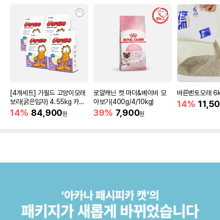
[4개세트] 가필드 고양이모래
로얄캐닌 캣 마더&베이비 모
바른벤토모래 6
보라(굵은입자) 4.55kg 카사
아보기(400g/4/10kg)
14%
11,5
바모래
14%
84,900
39%
7,900
원
원