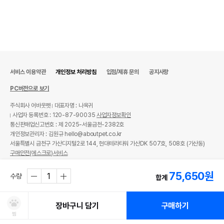
서비스 이용약관
개인정보 처리방침
입점/제휴 문의
공지사항
PC버전으로 보기
주식회사 어바웃펫
대표자명 : 나옥귀
사업자 등록번호 : 120-87-90035
사업자정보확인
통신판매업신고번호 : 제 2025-서울금천-2382호
개인정보관리자 : 김원규 hello@aboutpet.co.kr
서울특별시 금천구 가산디지털2로 144, 현대테라타워 가산DK 507호, 508호 (가산동)
구매안전(에스크로)서비스
© copyright (c) www.aboutpet.co.kr all rights reserved.
75,650
원
수량
합계
장바구니 담기
구매하기
찜