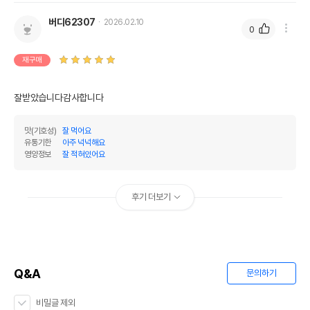
버디62307
2026.02.10
0
재구매
잘받았습니다감사합니다
맛(기호성)
잘 먹어요
유통기한
아주 넉넉해요
영양정보
잘 적혀있어요
후기 더보기
Q&A
문의하기
비밀글 제외