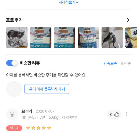
자세히보기
포토 후기
비슷한 리뷰
만족도순
최신순
아이를 등록하면 비슷한 후기를 확인할 수 있어요.
우리 아이 등록하러 가기
꼬부기
2026.07.07
0
베리
(수컷)
7살
5.6kg
러시안블루
재구매