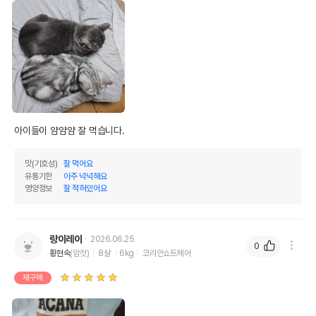
아이들이 얌얌얌 잘 먹습니다.
맛(기호성)
잘 먹어요
유통기한
아주 넉넉해요
영양정보
잘 적혀있어요
랑이레이
2026.06.25
0
황현숙
(암컷)
8살
6kg
코리안쇼트헤어
재구매