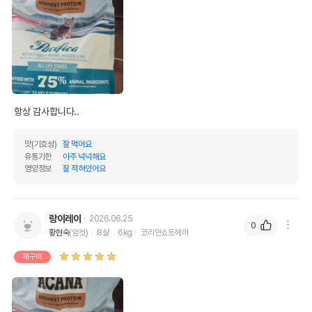
항상 감사합니다..
맛(기호성)
잘 먹어요
유통기한
아주 넉넉해요
영양정보
잘 적혀있어요
랑이레이
2026.06.25
0
황현숙
(암컷)
8살
6kg
코리안쇼트헤어
재구매