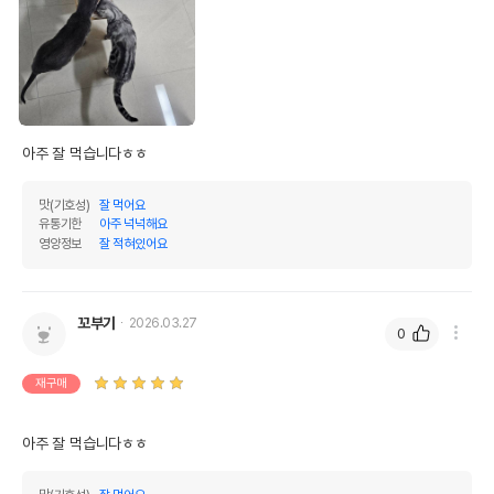
아주 잘 먹습니다ㅎㅎ
맛(기호성)
잘 먹어요
유통기한
아주 넉넉해요
영양정보
잘 적혀있어요
꼬부기
2026.03.27
0
재구매
아주 잘 먹습니다ㅎㅎ