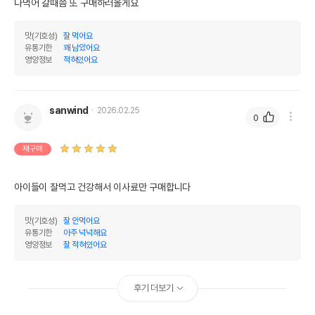
다먹어 갈때쯤 또 구매하러올게요
맛(기호성)
잘 먹어요
유통기한
꽤 남았어요
영양정보
적혀있어요
sanwind
2026.02.25
0
재구매
아이들이 잘먹고 건강해서 이사료만 구매합니다
맛(기호성)
잘 안먹어요
유통기한
아주 넉넉해요
영양정보
잘 적혀있어요
후기 더보기