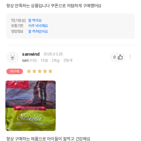
항상 만족하는 상품입니다 쿠폰으로 저렴하게 구매했어요 
맛(기호성)
잘 먹어요
유통기한
아주 넉넉해요
영양정보
잘 적혀있어요
sanwind
2026.03.26
0
san
(수컷)
13살
21kg
진돗개
재구매
항상 구매하는 제품으로 아이들이 잘먹고 건강해요