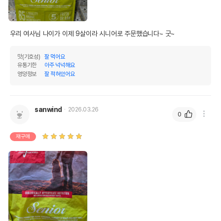
우리 여사님 나이가 이제 9살이라 시니어로 주문했습니다~ 굿~
맛(기호성)
잘 먹어요
유통기한
아주 넉넉해요
영양정보
잘 적혀있어요
sanwind
2026.03.26
0
재구매