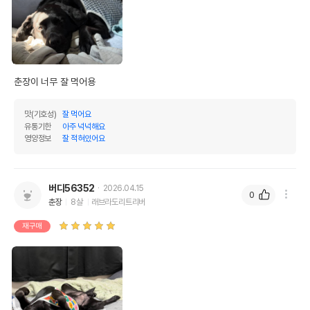
춘장이 너무 잘 먹어용 
맛(기호성)
잘 먹어요
유통기한
아주 넉넉해요
영양정보
잘 적혀있어요
버디56352
2026.04.15
0
춘장
8살
래브라도리트리버
재구매