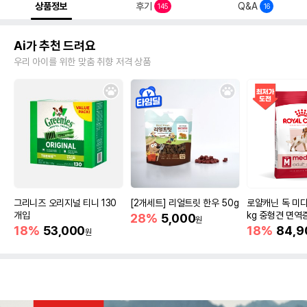
상품정보
후기
Q&A
145
16
Ai가 추천 드려요
우리 아이를 위한 맞춤 취향 저격 상품
그리니즈 오리지널 티니 130
[2개세트] 리얼트릿 한우 50g
로얄캐닌 독 미디
개입
kg 중형견 면역
28%
5,000
원
18%
53,000
18%
84,9
원