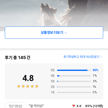
상품정보 더보기
후기 총
145
건
후기작성하고 최대 150점 받기
5
점
90
%
4.8
4
점
7
%
3
점
3
%
2
점
1
%
1
점
0
%
"잘 먹어요"
4.6
85% (125명)
맛(기호성)