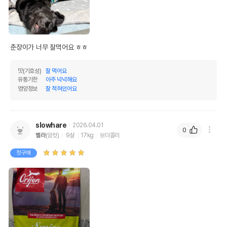
춘장이가 너무 잘먹어요 ㅎㅎ 
맛(기호성)
잘 먹어요
유통기한
아주 넉넉해요
영양정보
잘 적혀있어요
slowhare
2026.04.01
0
벨라
(암컷)
9살
17kg
보더콜리
첫구매