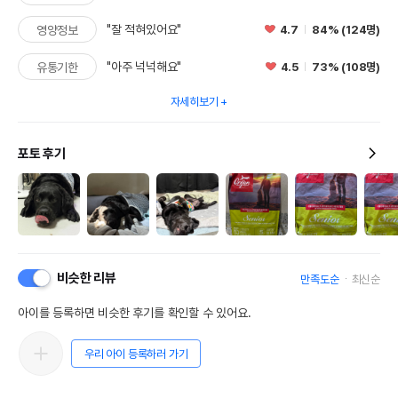
"잘 적혀있어요"
4.7
84% (124명)
영양정보
"아주 넉넉해요"
4.5
73% (108명)
유통기한
자세히보기
포토 후기
비슷한 리뷰
만족도순
최신순
아이를 등록하면 비슷한 후기를 확인할 수 있어요.
우리 아이 등록하러 가기