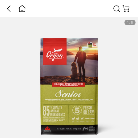
1
/
5