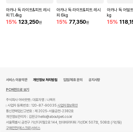
아카나 독 라이트&피트 레시
아카나 독 라이트&피트 레시
아카나 독 어덜트 
피 11.4kg
피 6kg
kg
15%
123,250
15%
77,350
15%
118,1
원
원
서비스 이용약관
개인정보 처리방침
입점/제휴 문의
공지사항
PC버전으로 보기
주식회사 어바웃펫
대표자명 : 나옥귀
사업자 등록번호 : 120-87-90035
사업자정보확인
통신판매업신고번호 : 제 2025-서울금천-2382호
개인정보관리자 : 김원규 hello@aboutpet.co.kr
서울특별시 금천구 가산디지털2로 144, 현대테라타워 가산DK 507호, 508호 (가산동)
구매안전(에스크로)서비스