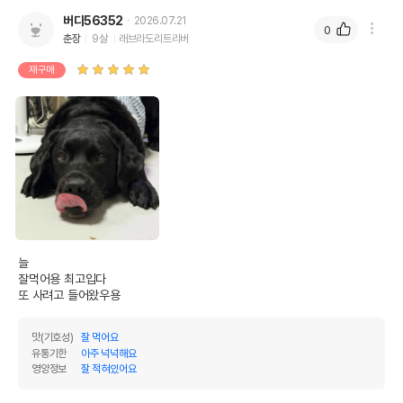
버디56352
2026.07.21
0
춘장
9살
래브라도리트리버
재구매
늘

잘먹어용 최고입다 

또 사려고 들어왔우용
맛(기호성)
잘 먹어요
유통기한
아주 넉넉해요
영양정보
잘 적혀있어요