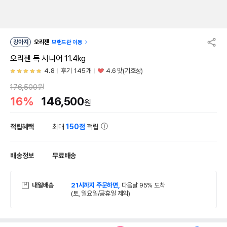
강아지
오리젠
브랜드관 이동
오리젠 독 시니어 11.4kg
4.8
후기 145개
4.6 맛(기호성)
176,500원
16%
146,500
원
적립혜택
최대
150점
적립
배송정보
무료배송
내일배송
21시까지 주문하면,
다음날 95% 도착
(토, 일요일/공휴일 제외)