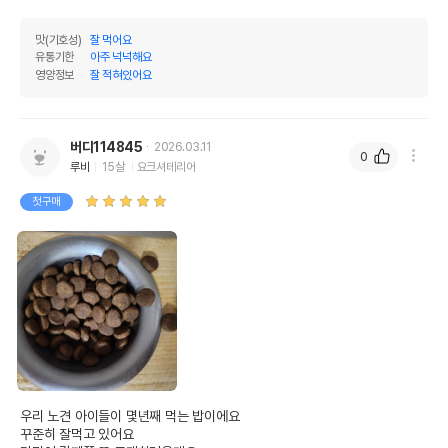
맛(기호성)
잘 먹어요
유통기한
아주 넉넉해요
영양정보
잘 적혀있어요
버디114845
2026.03.11
0
루비
15살
요크셔테리어
첫구매
우리 노견 아이들이 몇년째 먹는 밥이에요

꾸준히 잘먹고 있어요
