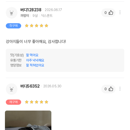
버디128238
2026.06.17
0
까망이
9살
닥스훈트
첫구매
강아지들이 너무 좋아해요, 감사합니다!
맛(기호성)
잘 먹어요
유통기한
아주 넉넉해요
영양정보
잘 적혀있어요
버디56352
2026.05.30
0
재구매