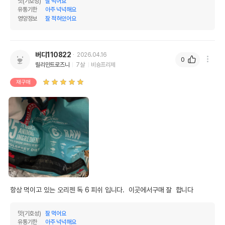
맛(기호성)
잘 먹어요
유통기한
아주 넉넉해요
영양정보
잘 적혀있어요
버디110822
2026.04.16
0
릴리민트로즈니
7살
비숑프리제
재구매
항상 먹이고 있는 오리젠 독 6 피쉬 입니다.  이곳에서구매 잘  합니다
맛(기호성)
잘 먹어요
유통기한
아주 넉넉해요