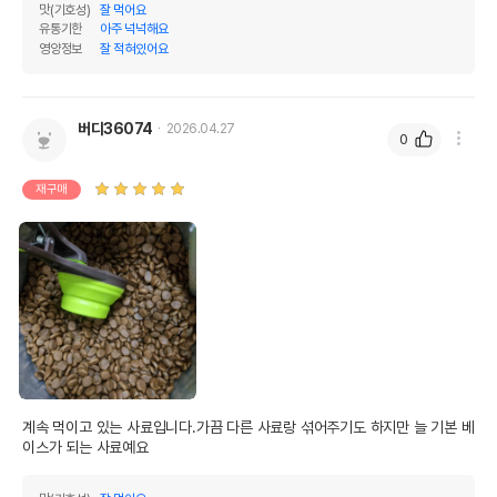
맛(기호성)
잘 먹어요
유통기한
아주 넉넉해요
영양정보
잘 적혀있어요
버디36074
2026.04.27
0
재구매
계속 먹이고 있는 사료입니다.가끔 다른 사료랑 섞어주기도 하지만 늘 기본 베
이스가 되는 사료예요