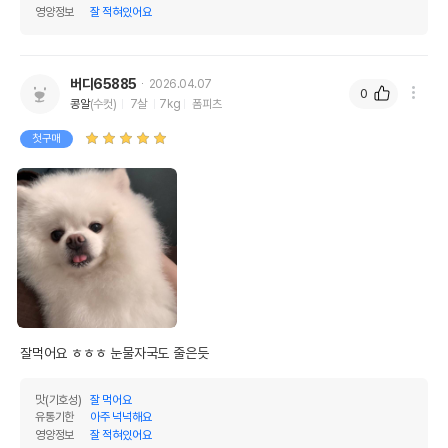
영양정보
잘 적혀있어요
버디65885
2026.04.07
0
콩알
(수컷)
7살
7kg
폼피츠
첫구매
잘먹어요 ㅎㅎㅎ 눈물자국도 줄은듯
맛(기호성)
잘 먹어요
유통기한
아주 넉넉해요
영양정보
잘 적혀있어요