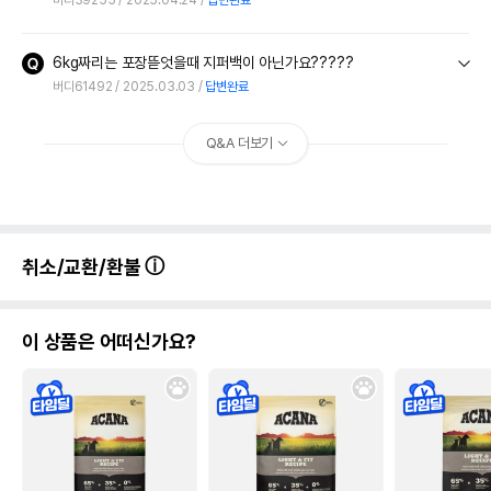
6kg짜리는 포장뜯엇을때 지퍼백이 아닌가요?????
버디61492
2025.03.03
답변완료
Q&A 더보기
취소/교환/환불
이 상품은 어떠신가요?