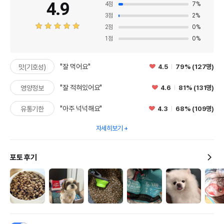
4.9
4
점
7
%
3
점
2
%
2
점
0
%
1
점
0
%
"잘 먹어요"
4.5
79% (127명)
맛(기호성)
"잘 적혀있어요"
4.6
81% (131명)
영양정보
"아주 넉넉해요"
4.3
68% (109명)
유통기한
자세히보기
포토 후기