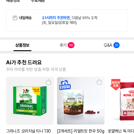
배송정보
무료배송
내일배송
21시까지 주문하면,
다음날 95% 도착
(토, 일요일/공휴일 제외)
상품정보
후기
Q&A
160
30
Ai가 추천 드려요
우리 아이를 위한 맞춤 취향 저격 상품
그리니즈 오리지널 티니 130
[2개세트] 리얼트릿 한우 50g
로얄캐닌 독 미디