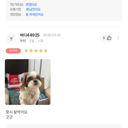
맛(기호성)
괜찮아요
유통기한
꽤 남았어요
영양정보
잘 적혀있어요
버디44925
2026.05.20
0
두리
3살
시츄
재구매
항시 잘먹어요

굿굿