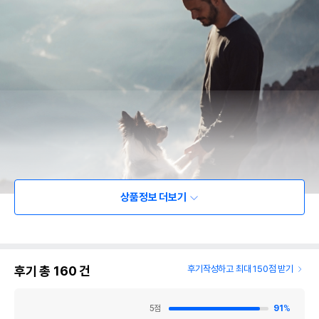
상품정보 더보기
후기 총
160
건
후기작성하고 최대 150점 받기
5
점
91
%