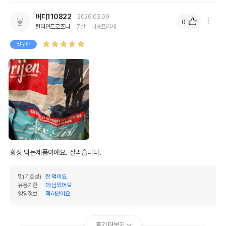
버디110822
2026.03.09
0
릴리민트로즈니
7살
비숑프리제
첫구매
항상 먹는제품이예요. 잘먹습니다. 
맛(기호성)
잘 먹어요
유통기한
꽤 남았어요
영양정보
적혀있어요
후기 더보기