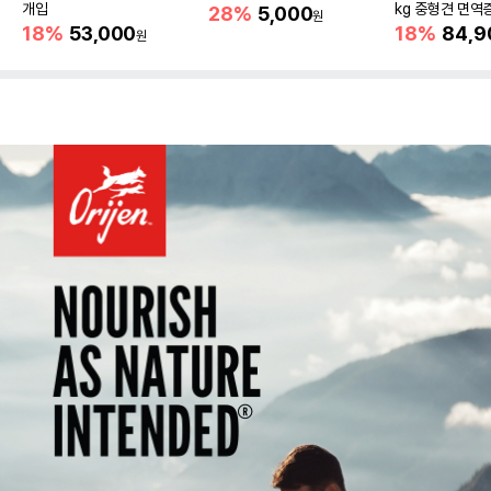
개입
kg 중형견 면역
28%
5,000
원
18%
53,000
18%
84,9
원