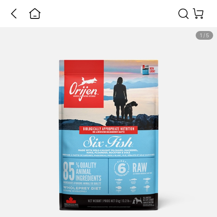
1
/
5