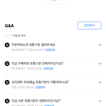
Q&A
문의하기
비밀글 제외
주문하려는데 유통기한 알려주세요
버디121487
2026.04.09
답변완료
지금 구매하면 유통기한 언제까지인가요?
버디118127
2026.03.16
답변완료
오리젠독 피쉬6kg 유통기한이 어떻게되나요?
이팝
2025.06.25
답변완료
지금 사면 유통기한이 언제까지인가요?
버디39255
2025.04.24
답변완료