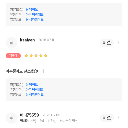
맛(기호성)
잘 먹어요
유통기한
아주 넉넉해요
영양정보
잘 적혀있어요
ksaiyen
2026.07.11
0
재구매
아주좋아요 잘쓰겠습니다
맛(기호성)
잘 먹어요
유통기한
아주 넉넉해요
영양정보
잘 적혀있어요
버디75559
2026.07.05
0
박대건
(수컷)
1살
4.7kg
하나뿐인 믹스