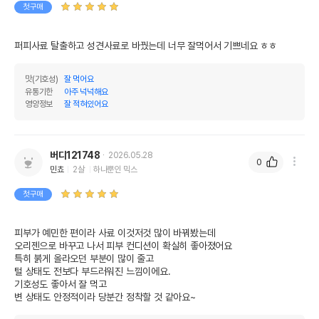
첫구매
퍼피사료 탈출하고 성견사료로 바꿨는데 너무 잘먹어서 기쁘네요 ㅎㅎ 
맛(기호성)
잘 먹어요
유통기한
아주 넉넉해요
영양정보
잘 적혀있어요
버디121748
2026.05.28
0
민쵸
2살
하나뿐인 믹스
첫구매
피부가 예민한 편이라 사료 이것저것 많이 바꿔봤는데

오리젠으로 바꾸고 나서 피부 컨디션이 확실히 좋아졌어요 

특히 붉게 올라오던 부분이 많이 줄고

털 상태도 전보다 부드러워진 느낌이에요.

기호성도 좋아서 잘 먹고

변 상태도 안정적이라 당분간 정착할 것 같아요~