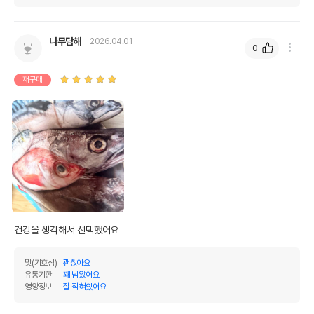
나무담해
2026.04.01
0
재구매
건강을 생각해서 선택했어요
맛(기호성)
괜찮아요
유통기한
꽤 남았어요
영양정보
잘 적혀있어요