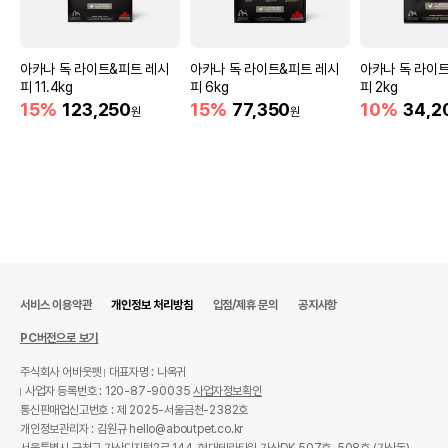
아카나 독 라이트&피트 레시
아카나 독 라이트&피트 레시
아카나 독 라이
피 11.4kg
피 6kg
피 2kg
15%
123,250
15%
77,350
10%
34,2
원
원
서비스 이용약관
개인정보 처리방침
입점/제휴 문의
공지사항
PC버전으로 보기
주식회사 어바웃펫
대표자명 : 나옥귀
사업자 등록번호 : 120-87-90035
사업자정보확인
통신판매업신고번호 : 제 2025-서울금천-2382호
개인정보관리자 : 김원규 hello@aboutpet.co.kr
서울특별시 금천구 가산디지털2로 144, 현대테라타워 가산DK 507호, 508호 (가산동)