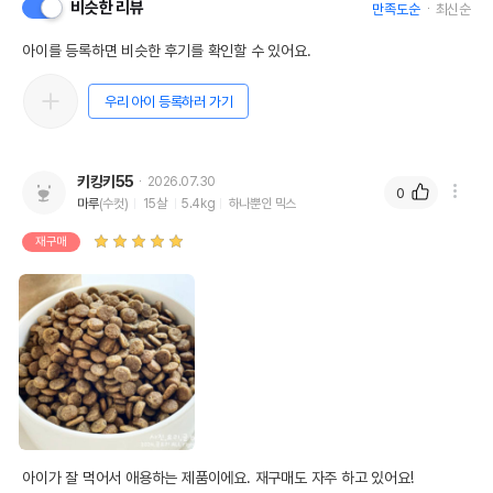
비슷한 리뷰
만족도순
최신순
아이를 등록하면 비슷한 후기를 확인할 수 있어요.
우리 아이 등록하러 가기
키킹키55
2026.07.30
0
마루
(수컷)
15살
5.4kg
하나뿐인 믹스
재구매
아이가 잘 먹어서 애용하는 제품이에요. 재구매도 자주 하고 있어요!