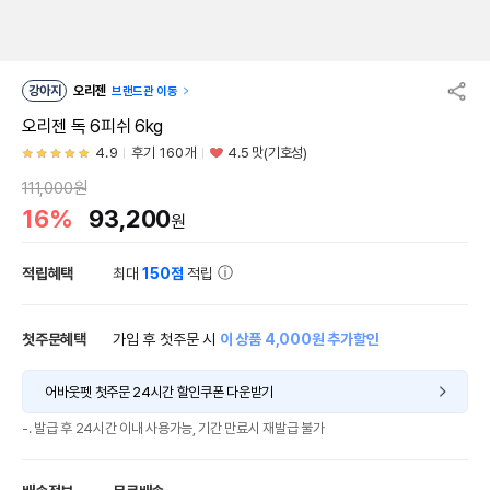
강아지
오리젠
브랜드관 이동
오리젠 독 6피쉬 6kg
4.9
후기 160개
4.5 맛(기호성)
111,000원
16%
93,200
원
적립혜택
최대
150점
적립
첫주문혜택
가입 후 첫주문 시
이 상품 4,000원 추가할인
어바웃펫 첫주문 24시간 할인쿠폰 다운받기
-. 발급 후 24시간 이내 사용가능, 기간 만료시 재발급 불가