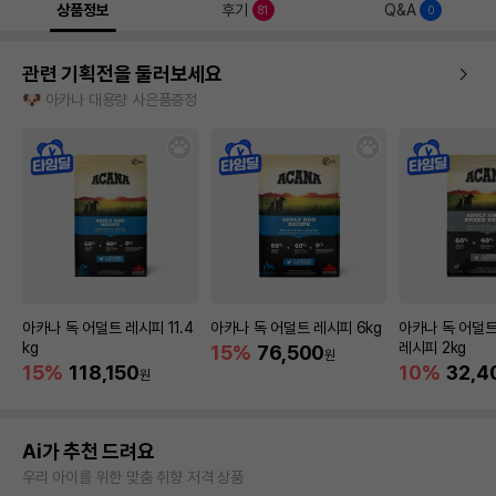
상품정보
후기
Q&A
81
0
관련 기획전을 둘러보세요
🐶 아카나 대용량 사은품증정
아카나 독 어덜트 레시피 11.4
아카나 독 어덜트 레시피 6kg
아카나 독 어덜
kg
레시피 2kg
15%
76,500
원
15%
118,150
10%
32,4
원
Ai가 추천 드려요
우리 아이를 위한 맞춤 취향 저격 상품