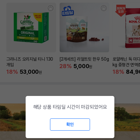
그리니즈 오리지널 티니 130
[2개세트] 리얼트릿 한우 50g
로얄캐닌 독 미디
개입
kg 중형견 면역
28%
5,000
원
18%
53,000
18%
84,9
원
해당 상품 타임딜 시간이 마감되었어요
확인