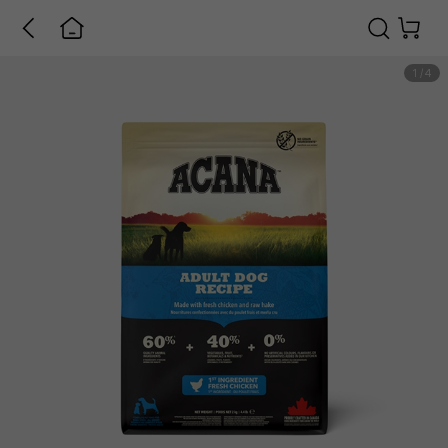
1
/
4