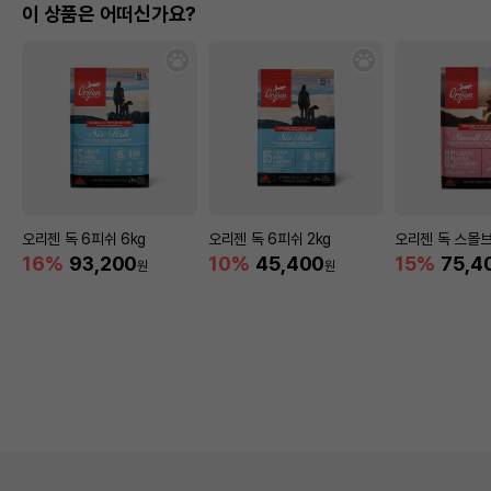
이 상품은 어떠신가요?
오리젠 독 6피쉬 6kg
오리젠 독 6피쉬 2kg
오리젠 독 스몰브
16%
93,200
10%
45,400
15%
75,4
원
원