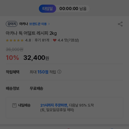
타임딜
00:00:00
남음
강아지
아카나
브랜드관 이동
아카나 독 어덜트 레시피 2kg
4.8
후기 81개
4.4 맛(기호성)
36,000원
10%
32,400
원
적립혜택
최대
150점
적립
배송정보
무료배송
내일배송
21시까지 주문하면,
다음날 95% 도착
(토, 일요일/공휴일 제외)