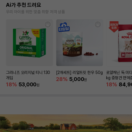
Ai가 추천 드려요
우리 아이를 위한 맞춤 취향 저격 상품
그리니즈 오리지널 티니 130
[2개세트] 리얼트릿 한우 50g
로얄캐닌 독 미디
개입
kg 중형견 면역
28%
5,000
원
18%
53,000
18%
84,9
원