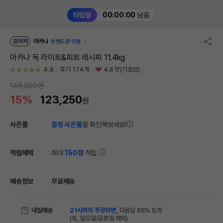
타임딜
00:00:00
남음
강아지
아카나
브랜드관 이동
아카나 독 라이트&피트 레시피 11.4kg
4.8
후기 174개
4.6 맛(기호성)
145,000원
15%
123,250
원
사은품
증정 사은품
을 확인해보세요!
적립혜택
최대
150점
적립
배송정보
무료배송
내일배송
21시까지 주문하면,
다음날 95% 도착
(토, 일요일/공휴일 제외)