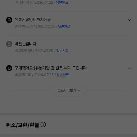
버디41440
2026.01.22
답변완료
유통기함언제까지에용
견생역전보리
2025.02.25
답변완료
비밀글입니다.
버디32688
2024.12.20
답변완료
구매했어요:)유통기한 긴 걸로 부탁 드립니다!!
버디25108
2024.07.25
답변완료
Q&A 더보기
취소/교환/환불