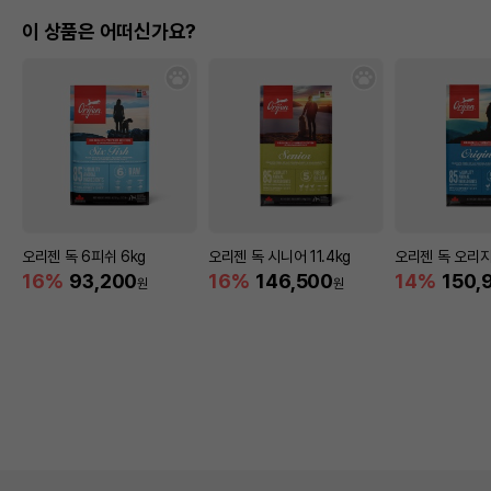
이 상품은 어떠신가요?
오리젠 독 6피쉬 6kg
오리젠 독 시니어 11.4kg
오리젠 독 오리지널
16%
93,200
16%
146,500
14%
150,
원
원