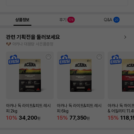
상품정보
후기
Q&A
174
20
관련 기획전을 둘러보세요
🐶 아카나 대용량 사은품증정
아카나 독 라이트&피트 레시
아카나 독 라이트&피트 레시
아카나 독 하이
피 2kg
피 6kg
& 어질리티 11.4
10%
34,200
15%
77,350
15%
118,1
원
원