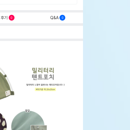
후기
Q&A
0
0