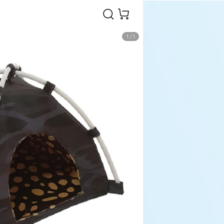
1
/
1