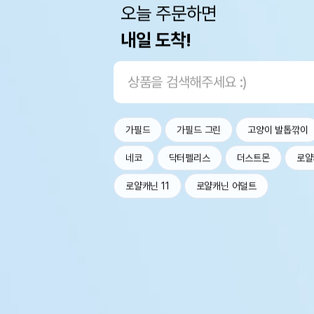
오늘 주문하면
내일 도착!
가필드
가필드 그린
고양이 발톱깎이
네코
닥터펠리스
더스트몬
로얄
로얄캐닌 11
로얄캐닌 어덜트