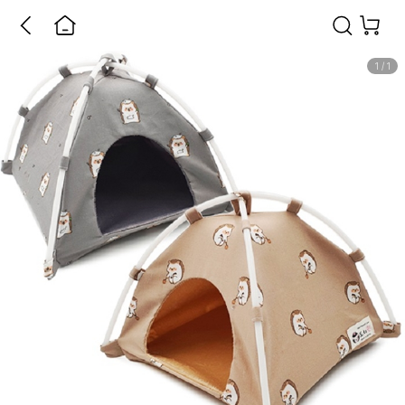
1
/
1