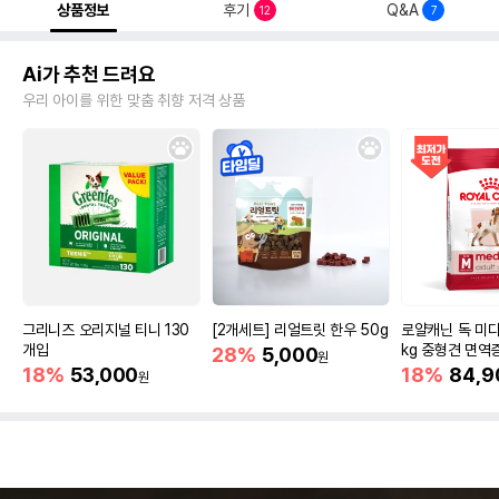
상품정보
후기
Q&A
12
7
Ai가 추천 드려요
우리 아이를 위한 맞춤 취향 저격 상품
그리니즈 오리지널 티니 130
[2개세트] 리얼트릿 한우 50g
로얄캐닌 독 미디
개입
kg 중형견 면역
28%
5,000
원
18%
53,000
18%
84,9
원