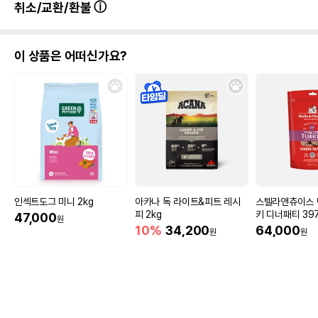
취소/교환/환불
이 상품은 어떠신가요?
인섹트도그 미니 2kg
아카나 독 라이트&피트 레시
스텔라앤츄이스 
피 2kg
키 디너패티 39
47,000
원
10%
34,200
64,000
원
원