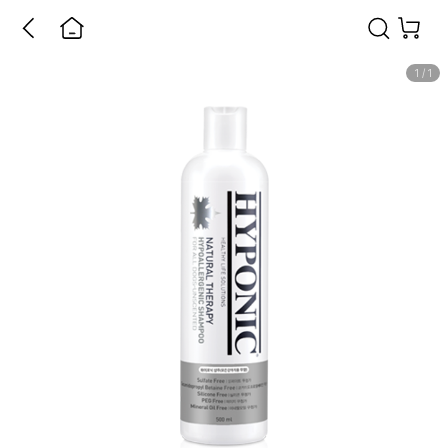
1
/
1