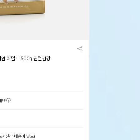
니안 어덜트 500g 관절건강
세요!
도서산간 배송비 별도)