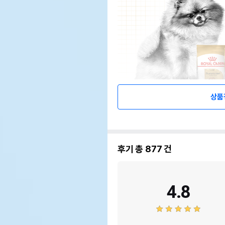
상품
후기 총
877
건
4.8