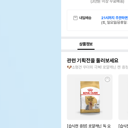
(3만원 이상 무료배송)
내일배송
21시까지 주문하면
(토, 일요일/공휴일 
상품정보
관련 기획전을 둘러보세요
🐶소형견 무더위 극복! 로얄캐닌 캔 증
[습식캔 증정] 로얄캐닌 독 요
[습식