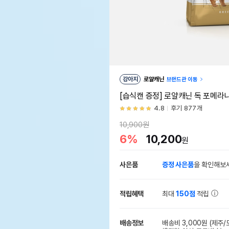
강아지
로얄캐닌
브랜드관 이동
[습식캔 증정] 로얄캐닌 독 포메라
4.8
후기 877개
10,900원
6%
10,200
원
사은품
증정 사은품
을 확인해보
적립혜택
최대
150점
적립
배송정보
배송비 3,000원
(제주/