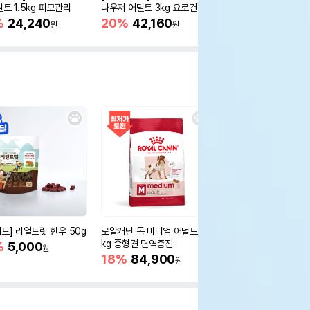
덜트 1.5kg 피모관리
나우져 어덜트 3kg 요로건강
스스몰 어덜트 3kg 
%
24,240
20%
42,160
20%
39,040
원
원
원
세트] 리얼트릿 한우 50g
로얄캐닌 독 미디엄 어덜트 10
오리젠 독 스몰브리드 4
kg 중형견 면역증진
%
5,000
15%
75,400
원
원
18%
84,900
원