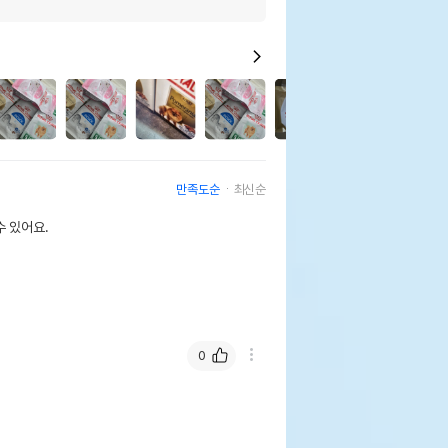
82
만족도순
최신순
 있어요.
0