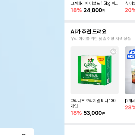
크셔테리어 어덜트 1.5kg 피모
츄 어
관리
18%
24,800
20
원
Ai가 추천 드려요
우리 아이를 위한 맞춤 취향 저격 상품
그리니즈 오리지널 티니 130
[2개
개입
28
18%
53,000
원