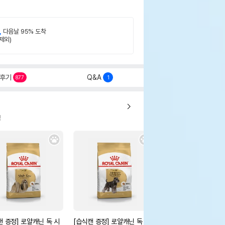
,
다음날 95% 도착
제외)
후기
Q&A
877
1
정
캔 증정] 로얄캐닌 독 시
[습식캔 증정] 로얄캐닌 독 슈
[습식캔 증정] 로얄캐닌