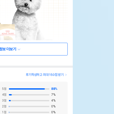
정보 더보기
후기작성하고 최대 150점 받기
5
점
88
%
4
점
7
%
3
점
4
%
2
점
0
%
1
점
0
%