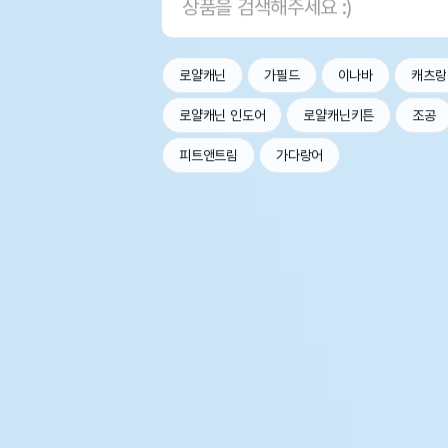
로얄캐닌
가필드
이나바
캐츠랑
로얄캐닌 인도어
로얄캐닌키튼
조공
피트앤트림
가다랑어