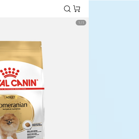
1
/
1