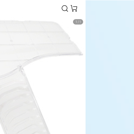
1
/
1