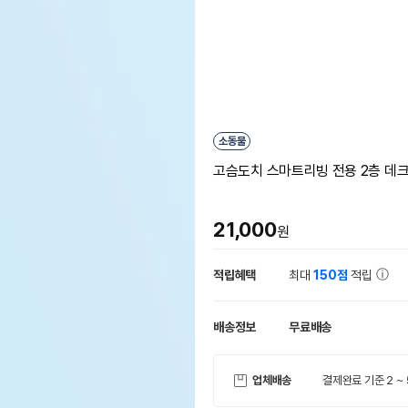
소동물
고슴도치 스마트리빙 전용 2층 데크
21,000
원
적립혜택
최대
150점
적립
배송정보
무료배송
업체배송
결제완료 기준 2 ~