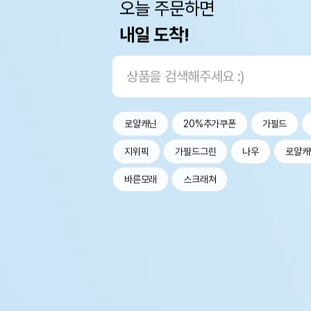
오늘 주문하면
내일 도착!
로얄캐닌
20%추가쿠폰
가필드
지위픽
가필드그린
나우
로얄캐
바른모래
스크래쳐