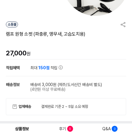
소동물
램프 원형 소켓 (파충류, 앵무새, 고슴도치용)
27,000
원
적립혜택
최대
150점
적립
배송정보
배송비 3,000원
(제주/도서산간 배송비 별도)
(4만원 이상 무료배송)
업체배송
결제완료 기준 2 ~ 5일 소요 예정
상품정보
후기
Q&A
0
0