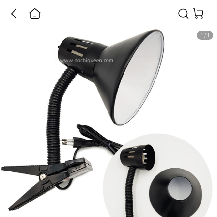
1
/
1